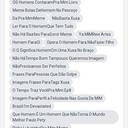
OS Homens ContaramPra Mim Livro
Meme Bolas DeHomem No Pescoço
Da Pra MimMeme
NãoBasta Xuxa
Ler Para O HomemQue Tem Tudo
Não Há Razões ParaSorrir Meme
Ya MIMReis Artes
Homem ParaGI
Opera O Homem Para NãoFazer Filho
O Q Significa HomemCm Uma Xuxa No Braço
Não HáTempo Bom Tampouco Queremos Imagem
NãoPrecisamos Ser Perfeitos
Frases ParaPessoas Que Dão Golpe
Imagens Frases ParaTags Xuxa
O Tempo Traz VocêPra Mim Ep8
Imagem ParaPerfil a Felicidade Nao Gosta De MIM
Brazil I'm Devastated
Que Homem É Um Homem Que NãoTorna O Mundo
Melhor Paulo Pety