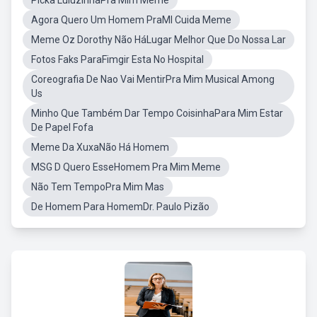
Picka LuluzinhaPra Mim Meme
Agora Quero Um Homem PraMI Cuida Meme
Meme Oz Dorothy Não HáLugar Melhor Que Do Nossa Lar
Fotos Faks ParaFimgir Esta No Hospital
Coreografia De Nao Vai MentirPra Mim Musical Among
Us
Minho Que Também Dar Tempo CoisinhaPara Mim Estar
De Papel Fofa
Meme Da XuxaNão Há Homem
MSG D Quero EsseHomem Pra Mim Meme
Não Tem TempoPra Mim Mas
De Homem Para HomemDr. Paulo Pizão