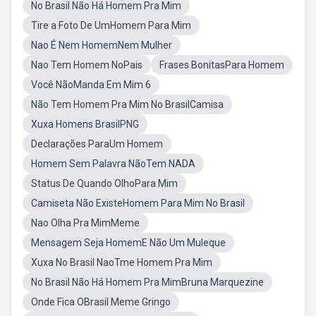
No Brasil Não Há Homem Pra Mim
Tire a Foto De UmHomem Para Mim
Nao É Nem HomemNem Mulher
Nao Tem Homem NoPais
Frases BonitasPara Homem
Você NãoManda Em Mim 6
Não Tem Homem Pra Mim No BrasilCamisa
Xuxa Homens BrasilPNG
Declarações ParaUm Homem
Homem Sem Palavra NãoTem NADA
Status De Quando OlhoPara Mim
Camiseta Não ExisteHomem Para Mim No Brasil
Nao Olha Pra MimMeme
Mensagem Seja HomemE Não Um Muleque
Xuxa No Brasil NaoTme Homem Pra Mim
No Brasil Não Há Homem Pra MimBruna Marquezine
Onde Fica OBrasil Meme Gringo