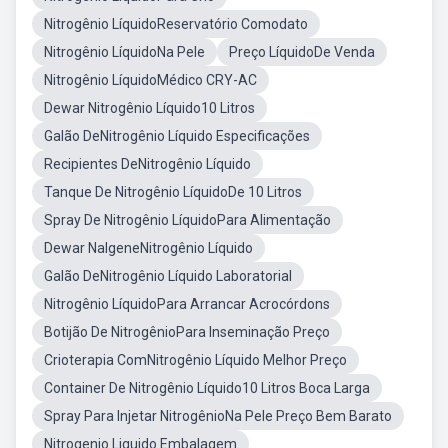
Nitrogênio LíquidoReservatório Comodato
Nitrogênio LíquidoNa Pele
Preço LíquidoDe Venda
Nitrogênio LíquidoMédico CRY-AC
Dewar Nitrogênio Líquido10 Litros
Galão DeNitrogênio Líquido Especificações
Recipientes DeNitrogênio Líquido
Tanque De Nitrogênio LíquidoDe 10 Litros
Spray De Nitrogênio LíquidoPara Alimentação
Dewar NalgeneNitrogênio Líquido
Galão DeNitrogênio Líquido Laboratorial
Nitrogênio LíquidoPara Arrancar Acrocórdons
Botijão De NitrogênioPara Inseminação Preço
Crioterapia ComNitrogênio Líquido Melhor Preço
Container De Nitrogênio Líquido10 Litros Boca Larga
Spray Para Injetar NitrogênioNa Pele Preço Bem Barato
Nitrogenio Liquido Embalagem