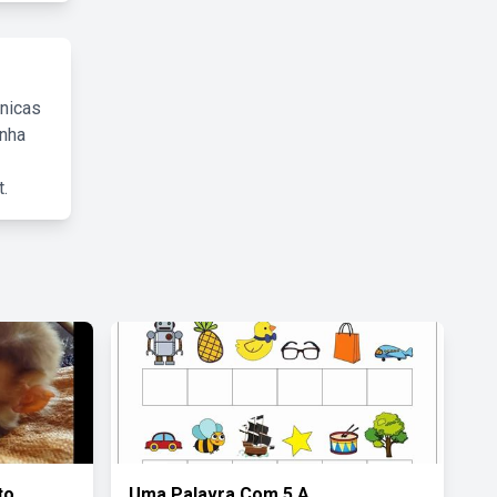
cnicas
inha
.
to
Uma Palavra Com 5 A