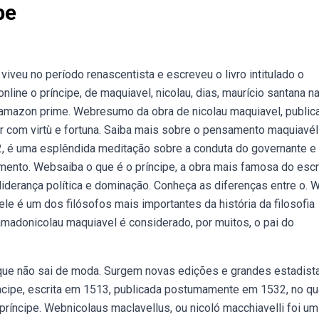
pe
iveu no período renascentista e escreveu o livro intitulado o
line o príncipe, de maquiavel, nicolau, dias, maurício santana n
 amazon prime. Webresumo da obra de nicolau maquiavel, public
 com virtù e fortuna. Saiba mais sobre o pensamento maquiavél
, é uma esplêndida meditação sobre a conduta do governante e
nto. Websaiba o que é o príncipe, a obra mais famosa do escr
 liderança política e dominação. Conheça as diferenças entre o.
ele é um dos filósofos mais importantes da história da filosofia
amadonicolau maquiavel é considerado, por muitos, o pai do
o que não sai de moda. Surgem novas edições e grandes estadist
ncipe, escrita em 1513, publicada postumamente em 1532, no qu
 príncipe. Webnicolaus maclavellus, ou nicoló macchiavelli foi um