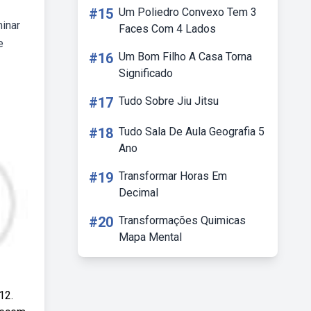
#15
Um Poliedro Convexo Tem 3
minar
Faces Com 4 Lados
e
#16
Um Bom Filho A Casa Torna
Significado
#17
Tudo Sobre Jiu Jitsu
#18
Tudo Sala De Aula Geografia 5
Ano
#19
Transformar Horas Em
Decimal
#20
Transformações Quimicas
Mapa Mental
12.