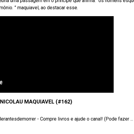
 Webhá uma passagem em o príncipe que afirma: “os homens esq
mônio. ” maquiavel, ao destacar esse.
E NICOLAU MAQUIAVEL (#162)
erantesdemorrer - Compre livros e ajude o canal! (Pode fazer ...