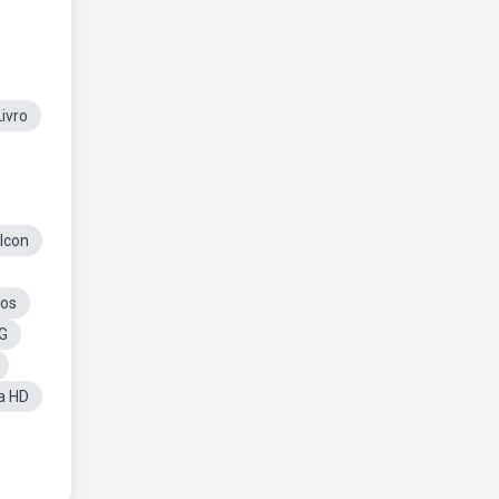
ivro
Icon
ros
G
a HD