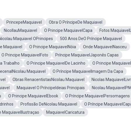
PrincepeMaquiavel
Obra O PríncipeDe Maquiavel
NicollauMaquiavel
O Principe MaquiavelCapa
Fotos MaquiavelL
Nicolau Maquiavel OPrincipes
500 Anos DeO Príncipe Maquiavel
pe Maquiavel
O Principe MaquiavelNóia
Onde MaquiavelNasceu
O Principe MaquiavelFoto
Príncipe MaquiavelJaponês Capas
a Trabalho
O Principe MaquiavelDe Lacinho
O Principe Maquiavel
ecenalNicolau Maquiavel
O Príncipe MaquiavelImagem Da Capa
vel
Obras RenacentistasNicolau Maquiavel
Nicolas MaquiavelLiv
iavel
Maquiavel O PríncipeIdeias Principais
Nicolau MaquiavelPN
s
O Principe MaquiavelEbook
O Príncipe MaquiavelPersomagens
drinhos
Profissão DeNicolau Maquiavel
O Príncipe MaquiavelCap
e MaquiavelIlustraçao
MaquiavelCaricatura