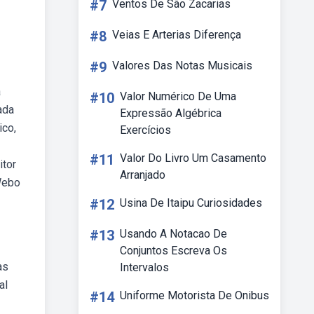
#7
Ventos De São Zacarias
#8
Veias E Arterias Diferença
#9
Valores Das Notas Musicais
a
#10
Valor Numérico De Uma
ada
Expressão Algébrica
ico,
Exercícios
#11
Valor Do Livro Um Casamento
itor
Arranjado
 Webo
#12
Usina De Itaipu Curiosidades
#13
Usando A Notacao De
Conjuntos Escreva Os
as
Intervalos
al
#14
Uniforme Motorista De Onibus