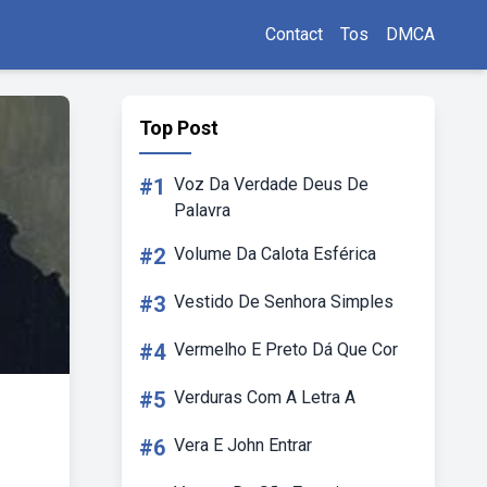
Contact
Tos
DMCA
Top Post
#1
Voz Da Verdade Deus De
Palavra
#2
Volume Da Calota Esférica
#3
Vestido De Senhora Simples
#4
Vermelho E Preto Dá Que Cor
#5
Verduras Com A Letra A
#6
Vera E John Entrar