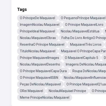
Tags
O PríncipeDe Maquiavel
O PequenoPríncipe Maquiavel
ImagemNicolau Maquiavel
O Principe MaquiavelLivro
PríncipeIdeal Maquiavel
Nicolau MaquiavelEstátua
Nicolau MaquiavelObras
Folha Do Livro AntigoO Prínci
ResenhaO Príncipe Maquiavel
MaquiavelTrês Livros
TituloNicolau Maquiavel
Maquiavel O PríncipeCapa Par
Príncipe MaquiavelImages
O MaquiavelCapitulo 5
D
Nicolau MaquiavelDesenho
Imagens DeNicolau Maquia
O Príncipe MaquiavelCapa Dura
Roupa DoNicolau Maqu
O Principe MaquiavelISBN
Nicolau MaquiavelInfluencia
Peças DeNicolau Maquiavel
O Principe MaquiavelQ1ua
ORei Maquiavel
NicolauMaquiael Principe
O Princip
Meme PrincipeNicolau Maquiavel