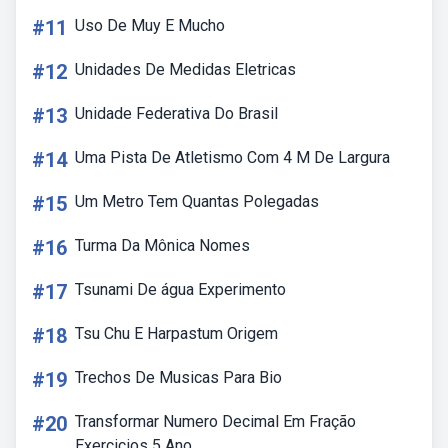
#11
Uso De Muy E Mucho
#12
Unidades De Medidas Eletricas
#13
Unidade Federativa Do Brasil
#14
Uma Pista De Atletismo Com 4 M De Largura
#15
Um Metro Tem Quantas Polegadas
#16
Turma Da Mônica Nomes
#17
Tsunami De água Experimento
#18
Tsu Chu E Harpastum Origem
#19
Trechos De Musicas Para Bio
#20
Transformar Numero Decimal Em Fração
Exercicios 5 Ano