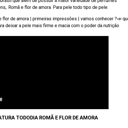
brasil que além de possuir a maior variedade de perfumes
,. Romã e flor de amora. Para pele todo tipo de pele.
e flor de amora | primeiras impressões | vamos conhecer ?📣 qu
a deixar a pele mais firme e macia com o poder da nutrição
TURA TODODIA ROMÃ E FLOR DE AMORA