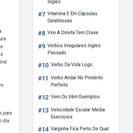
Inglês
#7
Vitamina E Em Cápsulas
Gelatinosas
a
#8
Vire A Direita Tem Crase
ura
#9
Verbos Irregulares Ingles
ie
Passado
os
eral
#10
Verbo Da Vida Logo
#11
Verbo Andar No Pretérito
Perfeito
om
#12
Vem Ou Vêm Exemplos
#13
Velocidade Escalar Media
e para
Exercicios
o dia
#14
Varginha Fica Perto De Qual