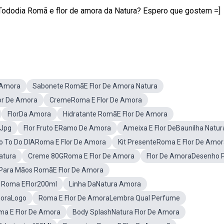
 Tododia Romã e flor de amora da Natura? Espero que gostem =]
 Amora
Sabonete RomãE Flor De Amora Natura
r De Amora
CremeRoma E Flor De Amora
FlorDa Amora
Hidratante RomãE Flor De Amora
 Jpg
Flor Fruto ERamo De Amora
Ameixa E Flor DeBaunilha Natur
o To Do DIARoma E Flor De Amora
Kit PresenteRoma E Flor De Amo
atura
Creme 80GRoma E Flor De Amora
Flor De AmoraDesenho 
Para Mãos RomãE Flor De Amora
 Roma EFlor200ml
Linha DaNatura Amora
moraLogo
Roma E Flor De AmoraLembra Qual Perfume
ma E Flor De Amora
Body SplashNatura Flor De Amora