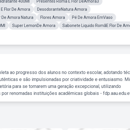
idratante 400Ml
Presentes Roma E Flor DeAmora3
E Flor De Amora
DesodoranteNatura Amora
r De Amora Natura
Flores Amora
Pé De Amora EmVaso
0Ml
Super LemonDe Amora
Sabonete Liquido RomãE Flor De Am
leta ao progresso dos alunos no contexto escolar, adotando té
tênticas e são impulsionadas por criatividade e entusiasmo. M
etória para se tornarem uma geração excepcional, utilizando
 por renomadas instituições acadêmicas globais - fdp.aau.edu.et