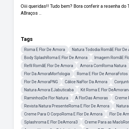
Oiii queridas!! Tudo bem? Bora conferir a resenha do
ABraços ...
Tags
Roma E Flor De Amora
Natura Tododia RomãE Flor De
Body SplashRoma E Flor De Amora
Imagem RomãE Flo
Refil RomãE Flor De Amora
Amora ComRoma Natura
Flor Da AmoraMorfologia
Roma E Flor De AmoraFotos
Flor De AmoraPNG
Cálice NaFlor Da Amora
Conjunt
Natura Amora EJabuticaba
Kit Roma E Flor DeAmoran
RaminhosDe Flor Natura
A FlorDas Amoras
Creme 
Revista Natura PresenteRoma E Flor De Amora
Natura
Creme Para O CorpoRoma E Flor De Amora
Flor De A
Splashroma E Flor DeAmora3
Creme Para as Mao'sRo