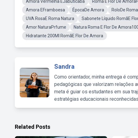
Amora Vermelha EJabuticaba
Roma E Flor De AmoraH
Amora EFramboesa
ÉpocaDe Amora
RoloDe Roma 
UVA RosaE Roma Natura
Sabonete Líquido RomãE Flo
Amor NaturaPrfume
Natura Roma E Flor De Amora10
Hidratante 200Ml RomãE Flor De Amora
Sandra
Como orientador, minha entrega é comp
pedagógicas que valorizam relações au
meta é guiar os estudantes em sua traj
estratégias educacionais reconhecidas
Related Posts