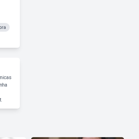
ora
cnicas
inha
.