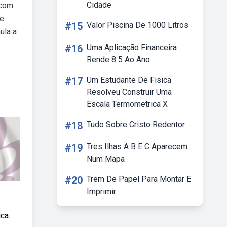
Cidade
 com
ue
#15
Valor Piscina De 1000 Litros
ula a
#16
Uma Aplicação Financeira
Rende 8 5 Ao Ano
#17
Um Estudante De Fisica
Resolveu Construir Uma
Escala Termometrica X
#18
Tudo Sobre Cristo Redentor
#19
Tres Ilhas A B E C Aparecem
Num Mapa
#20
Trem De Papel Para Montar E
Imprimir
ca.