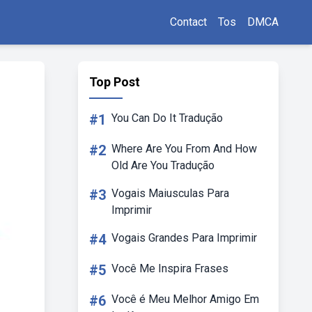
Contact
Tos
DMCA
Top Post
#1
You Can Do It Tradução
#2
Where Are You From And How
Old Are You Tradução
#3
Vogais Maiusculas Para
Imprimir
#4
Vogais Grandes Para Imprimir
#5
Você Me Inspira Frases
#6
Você é Meu Melhor Amigo Em