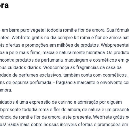
ora
m barra puro vegetal tododia romã e flor de amora. Sua fórmul
tes. Webfrete grátis no dia compre kit roma e flor de amora nat
veis ofertas e promoções em milhões de produtos. Webpresente
xa a pele mais firme, macia e naturalmente hidratada. Os produt
encontra produtos de perfumaria, maquiagem e cosméticos em g
seus cuidados diários. Webconheça as fragrâncias da casa da
ariedade de perfumes exclusivos, também conta com cosméticos,
ens de espuma perfumada. • fragrância marcante e envolvente c
amora.
cuidados é uma expressão de carinho e admiração por alguém
bpresente tododia romã e flor de amora, de natura é um present
rância de romã e flor de amora. este presente. Webfrete grátis n
ros! Saiba mais sobre nossas incríveis ofertas e promoções em