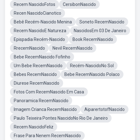
Recem NascidoFotos
CersibonNascido
Recen NascidoCianotico
Bebê Recém-Nascido Menina
Soneto RecemNascido
Recem NascidoE Natureza
NascidosEm 03 De Janeiro
Epispadia Recém-Nascido
Book RecemNascido
RrecemNascido
Nevil RecemNascido
Bebe RecemNascido Fofinho
Um Bebe RecemNascido
Recém-NascidoNo Sol
Bebes RecemNascido
Bebe RecemNascido Polaco
Diurese RecemNascido
Fotos Com RecemNascido Em Casa
Panoramica RecemNascido
Imagem Crianca RecemNascido
AiparertotofNascido
Paulo Teixeira Pontes NascidoNo Rio De Janeiro
Recem NascidoFeliz
Frase Para Nenem RecemNascido