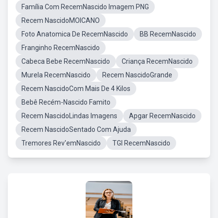
Família Com RecemNascido Imagem PNG
Recem NascidoMOICANO
Foto Anatomica De RecemNascido
BB RecemNascido
Franginho RecemNascido
Cabeca Bebe RecemNascido
Criança RecemNascido
Murela RecemNascido
Recem NascidoGrande
Recem NascidoCom Mais De 4 Kilos
Bebê Recém-Nascido Famito
Recem NascidoLindas Imagens
Apgar RecemNascido
Recem NascidoSentado Com Ajuda
Tremores Rev'emNascido
TGI RecemNascido