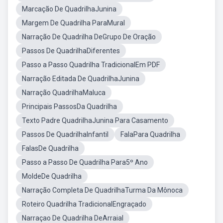
Marcação De QuadrilhaJunina
Margem De Quadrilha ParaMural
Narração De Quadrilha DeGrupo De Oração
Passos De QuadrilhaDiferentes
Passo a Passo Quadrilha TradicionalEm PDF
Narração Editada De QuadrilhaJunina
Narração QuadrilhaMaluca
Principais PassosDa Quadrilha
Texto Padre QuadrilhaJunina Para Casamento
Passos De QuadrilhaInfantil
FalaPara Quadrilha
FalasDe Quadrilha
Passo a Passo De Quadrilha Para5º Ano
MoldeDe Quadrilha
Narração Completa De QuadrilhaTurma Da Mônoca
Roteiro Quadrilha TradicionalEngraçado
Narraçao De Quadrilha DeArraial