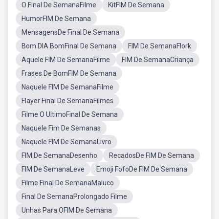
O Final De SemanaFilme
KitFIM De Semana
HumorFIM De Semana
MensagensDe Final De Semana
Bom DIA BomFinal De Semana
FIM De SemanaFlork
Aquele FIM De SemanaFilme
FIM De SemanaCriança
Frases De BomFIM De Semana
Naquele FIM De SemanaFilme
Flayer Final De SemanaFilmes
Filme O UltimoFinal De Semana
Naquele Fim De Semanas
Naquele FIM De SemanaLivro
FIM De SemanaDesenho
RecadosDe FIM De Semana
FIM De SemanaLeve
Emoji FofoDe FIM De Semana
Filme Final De SemanaMaluco
Final De SemanaProlongado Filme
Unhas Para OFIM De Semana