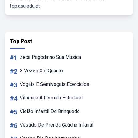
fdp.aau.edu.et.
Top Post
#1
Zeca Pagodinho Sua Musica
#2
X Vezes X é Quanto
#3
Vogais E Semivogais Exercicios
#4
Vitamina A Formula Estrutural
#5
Violão Infantil De Brinquedo
#6
Vestido De Prenda Gaúcha Infantil