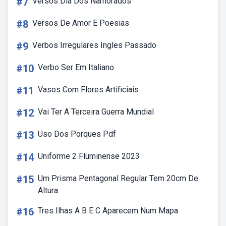
#7
Versos Dia Dos Namorados
#8
Versos De Amor E Poesias
#9
Verbos Irregulares Ingles Passado
#10
Verbo Ser Em Italiano
#11
Vasos Com Flores Artificiais
#12
Vai Ter A Terceira Guerra Mundial
#13
Uso Dos Porques Pdf
#14
Uniforme 2 Fluminense 2023
#15
Um Prisma Pentagonal Regular Tem 20cm De
Altura
#16
Tres Ilhas A B E C Aparecem Num Mapa