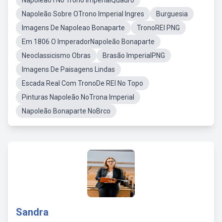
Napoleão I No Trono ImperialQuadro
Napoleão Sobre OTrono Imperial Ingres
Burguesia
Imagens De Napoleao Bonaparte
TronoREI PNG
Em 1806 O ImperadorNapoleão Bonaparte
Neoclassicismo Obras
Brasão ImperialPNG
Imagens De Paisagens Lindas
Escada Real Com TronoDe REI No Topo
Pinturas Napoleão NoTrona Imperial
Napoleão Bonaparte NoBrco
Sandra