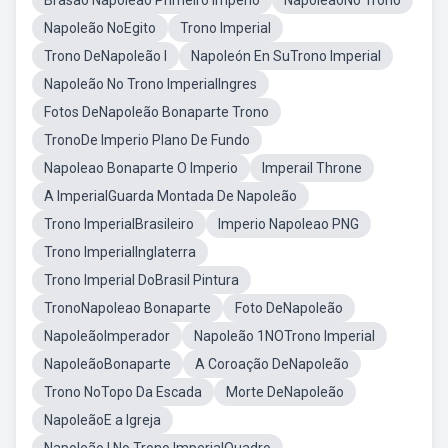
Brasão Napoleao Primeiro Imperio
NapoleaoNo Trono
Napoleão NoEgito
Trono Imperial
Trono DeNapoleão I
Napoleón En SuTrono Imperial
Napoleão No Trono ImperialIngres
Fotos DeNapoleão Bonaparte Trono
TronoDe Imperio Plano De Fundo
Napoleao Bonaparte O Imperio
Imperail Throne
A ImperialGuarda Montada De Napoleão
Trono ImperialBrasileiro
Imperio Napoleao PNG
Trono ImperialInglaterra
Trono Imperial DoBrasil Pintura
TronoNapoleao Bonaparte
Foto DeNapoleão
NapoleãoImperador
Napoleão 1NOTrono Imperial
NapoleãoBonaparte
A Coroação DeNapoleão
Trono NoTopo Da Escada
Morte DeNapoleão
NapoleãoE a Igreja