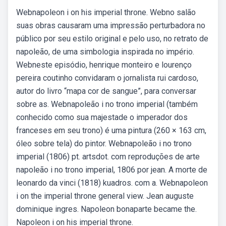
Webnapoleon i on his imperial throne. Webno salão
suas obras causaram uma impressão perturbadora no
público por seu estilo original e pelo uso, no retrato de
napoleão, de uma simbologia inspirada no império.
Webneste episódio, henrique monteiro e lourenço
pereira coutinho convidaram o jornalista rui cardoso,
autor do livro “mapa cor de sangue”, para conversar
sobre as. Webnapoleão i no trono imperial (também
conhecido como sua majestade o imperador dos
franceses em seu trono) é uma pintura (260 × 163 cm,
óleo sobre tela) do pintor. Webnapoleão i no trono
imperial (1806) pt. artsdot. com reproduções de arte
napoleão i no trono imperial, 1806 por jean. A morte de
leonardo da vinci (1818) kuadros. com a. Webnapoleon
i on the imperial throne general view. Jean auguste
dominique ingres. Napoleon bonaparte became the.
Napoleon i on his imperial throne.