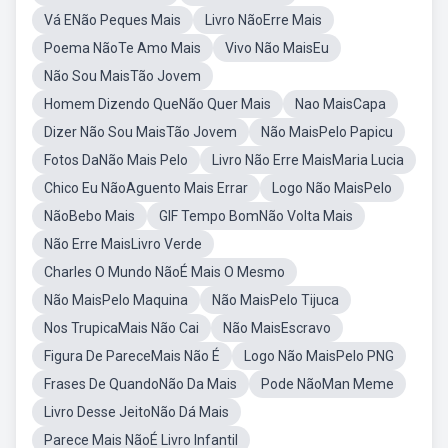
Vá ENão Peques Mais
Livro NãoErre Mais
Poema NãoTe Amo Mais
Vivo Não MaisEu
Não Sou MaisTão Jovem
Homem Dizendo QueNão Quer Mais
Nao MaisCapa
Dizer Não Sou MaisTão Jovem
Não MaisPelo Papicu
Fotos DaNão Mais Pelo
Livro Não Erre MaisMaria Lucia
Chico Eu NãoAguento Mais Errar
Logo Não MaisPelo
NãoBebo Mais
GIF Tempo BomNão Volta Mais
Não Erre MaisLivro Verde
Charles O Mundo NãoÉ Mais O Mesmo
Não MaisPelo Maquina
Não MaisPelo Tijuca
Nos TrupicaMais Não Cai
Não MaisEscravo
Figura De PareceMais Não É
Logo Não MaisPelo PNG
Frases De QuandoNão Da Mais
Pode NãoMan Meme
Livro Desse JeitoNão Dá Mais
Parece Mais NãoÉ Livro Infantil