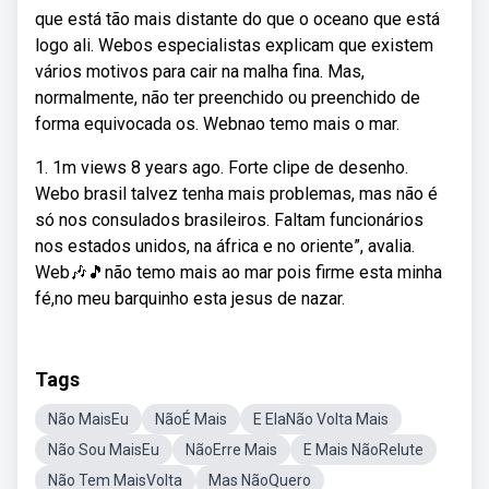
que está tão mais distante do que o oceano que está
logo ali. Webos especialistas explicam que existem
vários motivos para cair na malha fina. Mas,
normalmente, não ter preenchido ou preenchido de
forma equivocada os. Webnao temo mais o mar.
1. 1m views 8 years ago. Forte clipe de desenho.
Webo brasil talvez tenha mais problemas, mas não é
só nos consulados brasileiros. Faltam funcionários
nos estados unidos, na áfrica e no oriente”, avalia.
Web🎶🎵não temo mais ao mar pois firme esta minha
fé,no meu barquinho esta jesus de nazar.
Tags
Não MaisEu
NãoÉ Mais
E ElaNão Volta Mais
Não Sou MaisEu
NãoErre Mais
E Mais NãoRelute
Não Tem MaisVolta
Mas NãoQuero