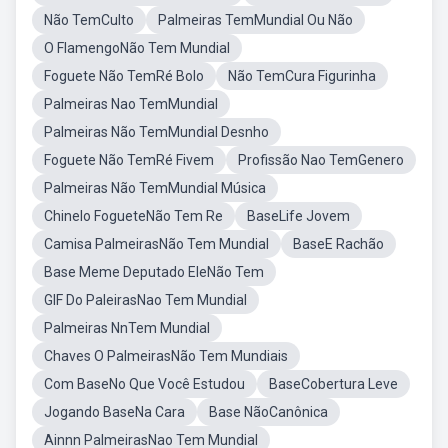
Não TemCulto
Palmeiras TemMundial Ou Não
O FlamengoNão Tem Mundial
Foguete Não TemRé Bolo
Não TemCura Figurinha
Palmeiras Nao TemMundial
Palmeiras Não TemMundial Desnho
Foguete Não TemRé Fivem
Profissão Nao TemGenero
Palmeiras Não TemMundial Música
Chinelo FogueteNão Tem Re
BaseLife Jovem
Camisa PalmeirasNão Tem Mundial
BaseE Rachão
Base Meme Deputado EleNão Tem
GIF Do PaleirasNao Tem Mundial
Palmeiras NnTem Mundial
Chaves O PalmeirasNão Tem Mundiais
Com BaseNo Que Você Estudou
BaseCobertura Leve
Jogando BaseNa Cara
Base NãoCanônica
Ainnn PalmeirasNao Tem Mundial