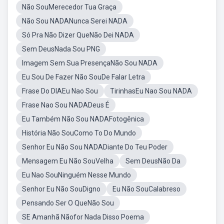
Não SouMerecedor Tua Graça
Não Sou NADANunca Serei NADA
Só Pra Não Dizer QueNão Dei NADA
Sem DeusNada Sou PNG
Imagem Sem Sua PresençaNão Sou NADA
Eu Sou De Fazer Não SouDe Falar Letra
Frase Do DIAEu Nao Sou
TirinhasEu Nao Sou NADA
Frase Nao Sou NADADeus É
Eu Também Não Sou NADAFotogênica
História Não SouComo To Do Mundo
Senhor Eu Não Sou NADADiante Do Teu Poder
Mensagem Eu Não SouVelha
Sem DeusNão Da
Eu Nao SouNinguém Nesse Mundo
Senhor Eu Não SouDigno
Eu Não SouCalabreso
Pensando Ser O QueNão Sou
SE Amanhã Nãofor Nada Disso Poema