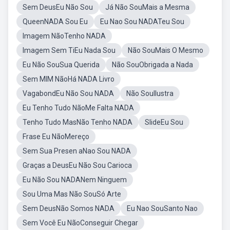
Sem DeusEu Não Sou
Já Não SouMais a Mesma
QueenNADA Sou Eu
Eu Nao Sou NADATeu Sou
Imagem NãoTenho NADA
Imagem Sem TiEu Nada Sou
Não SouMais O Mesmo
Eu Não SouSua Querida
Não SouObrigada a Nada
Sem MIM NãoHá NADA Livro
VagabondEu Não Sou NADA
Não SouIlustra
Eu Tenho Tudo NãoMe Falta NADA
Tenho Tudo MasNão Tenho NADA
SlideEu Sou
Frase Eu NãoMereço
Sem Sua Presen aNao Sou NADA
Graças a DeusEu Não Sou Carioca
Eu Não Sou NADANem Ninguem
Sou Uma Mas Não SouSó Arte
Sem DeusNão Somos NADA
Eu Nao SouSanto Nao
Sem Você Eu NãoConseguir Chegar