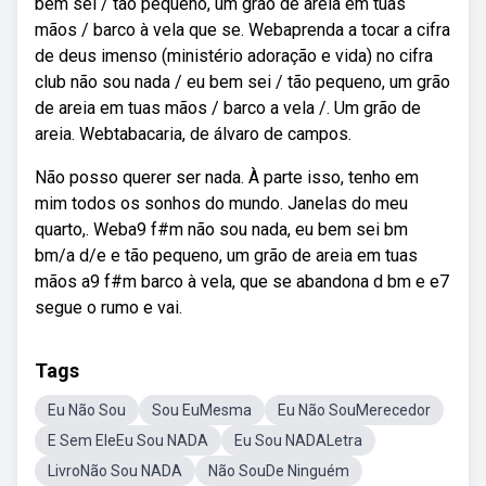
bem sei / tão pequeno, um grão de areia em tuas
mãos / barco à vela que se. Webaprenda a tocar a cifra
de deus imenso (ministério adoração e vida) no cifra
club não sou nada / eu bem sei / tão pequeno, um grão
de areia em tuas mãos / barco a vela /. Um grão de
areia. Webtabacaria, de álvaro de campos.
Não posso querer ser nada. À parte isso, tenho em
mim todos os sonhos do mundo. Janelas do meu
quarto,. Weba9 f#m não sou nada, eu bem sei bm
bm/a d/e e tão pequeno, um grão de areia em tuas
mãos a9 f#m barco à vela, que se abandona d bm e e7
segue o rumo e vai.
Tags
Eu Não Sou
Sou EuMesma
Eu Não SouMerecedor
E Sem EleEu Sou NADA
Eu Sou NADALetra
LivroNão Sou NADA
Não SouDe Ninguém