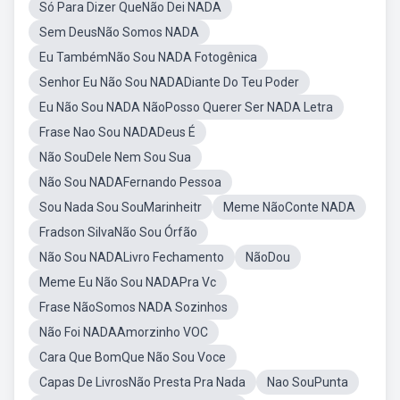
Só Para Dizer QueNão Dei NADA
Sem DeusNão Somos NADA
Eu TambémNão Sou NADA Fotogênica
Senhor Eu Não Sou NADADiante Do Teu Poder
Eu Não Sou NADA NãoPosso Querer Ser NADA Letra
Frase Nao Sou NADADeus É
Não SouDele Nem Sou Sua
Não Sou NADAFernando Pessoa
Sou Nada Sou SouMarinheitr
Meme NãoConte NADA
Fradson SilvaNão Sou Órfão
Não Sou NADALivro Fechamento
NãoDou
Meme Eu Não Sou NADAPra Vc
Frase NãoSomos NADA Sozinhos
Não Foi NADAAmorzinho VOC
Cara Que BomQue Não Sou Voce
Capas De LivrosNão Presta Pra Nada
Nao SouPunta