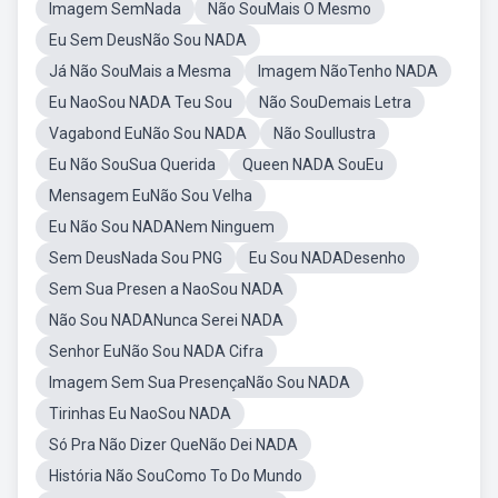
Imagem SemNada
Não SouMais O Mesmo
Eu Sem DeusNão Sou NADA
Já Não SouMais a Mesma
Imagem NãoTenho NADA
Eu NaoSou NADA Teu Sou
Não SouDemais Letra
Vagabond EuNão Sou NADA
Não SouIlustra
Eu Não SouSua Querida
Queen NADA SouEu
Mensagem EuNão Sou Velha
Eu Não Sou NADANem Ninguem
Sem DeusNada Sou PNG
Eu Sou NADADesenho
Sem Sua Presen a NaoSou NADA
Não Sou NADANunca Serei NADA
Senhor EuNão Sou NADA Cifra
Imagem Sem Sua PresençaNão Sou NADA
Tirinhas Eu NaoSou NADA
Só Pra Não Dizer QueNão Dei NADA
História Não SouComo To Do Mundo