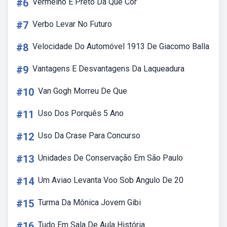
#6
Vermelho E Preto Dá Que Cor
#7
Verbo Levar No Futuro
#8
Velocidade Do Automóvel 1913 De Giacomo Balla
#9
Vantagens E Desvantagens Da Laqueadura
#10
Van Gogh Morreu De Que
#11
Uso Dos Porquês 5 Ano
#12
Uso Da Crase Para Concurso
#13
Unidades De Conservação Em São Paulo
#14
Um Aviao Levanta Voo Sob Angulo De 20
#15
Turma Da Mônica Jovem Gibi
#16
Tudo Em Sala De Aula História