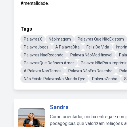
#mentalidade.
Tags
PalavrasX
NãoImagem
Palavras Que NãoExistem
PalavraJogos
A PalavraDita
Feliz Da Vida
Impri
Palavras NaoRedondo
Palavra NãoModificavel
Pala
PalavrasQue Definem Amor
Palavra NãoPara Imprimir
A Palavra NaoTemas
Palavra NãoEm Desenho
Pal
Não Existe PalavrasNo Mundo Qee
PalavraZonho
S
Sandra
Como orientador, minha entrega é comp
pedagógicas que valorizam relações au