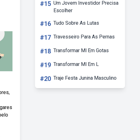
#15
Um Jovem Investidor Precisa
Escolher
#16
Tudo Sobre As Lutas
#17
Travesseiro Para As Pernas
#18
Transformar Ml Em Gotas
#19
Transformar Ml Em L
#20
Traje Festa Junina Masculino
ores,
gares
pelo
.