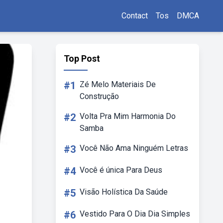
Contact
Tos
DMCA
Top Post
#1
Zé Melo Materiais De
Construção
#2
Volta Pra Mim Harmonia Do
Samba
#3
Você Não Ama Ninguém Letras
#4
Você é única Para Deus
#5
Visão Holística Da Saúde
#6
Vestido Para O Dia Dia Simples