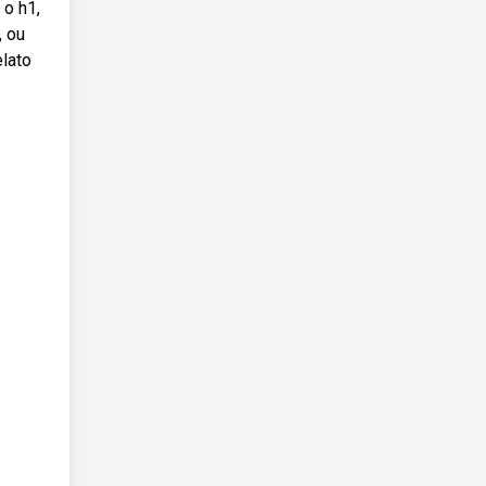
 o h1,
, ou
elato