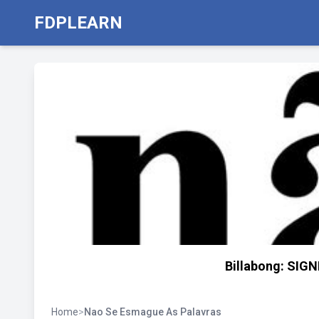
FDPLEARN
Billabong: SIG
Home
>
Nao Se Esmague As Palavras