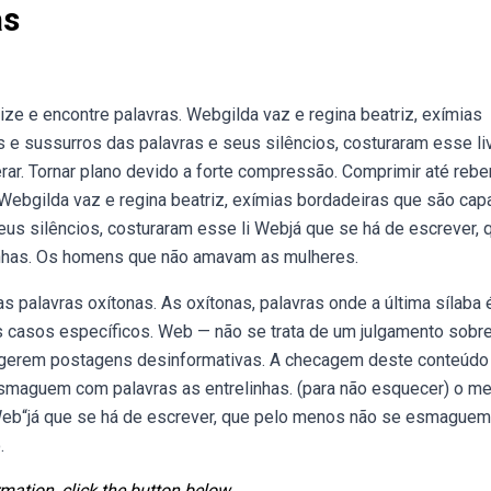
as
e e encontre palavras. Webgilda vaz e regina beatriz, exímias
 e sussurros das palavras e seus silêncios, costuraram esse liv
rar. Tornar plano devido a forte compressão. Comprimir até rebe
. Webgilda vaz e regina beatriz, exímias bordadeiras que são ca
eus silêncios, costuraram esse li Webjá que se há de escrever, 
nhas. Os homens que não amavam as mulheres.
palavras oxítonas. As oxítonas, palavras onde a última sílaba 
 casos específicos. Web — não se trata de um julgamento sobr
sugerem postagens desinformativas. A checagem deste conteúdo 
smaguem com palavras as entrelinhas. (para não esquecer) o me
s. Web“já que se há de escrever, que pelo menos não se esmague
.
mation, click the button below.