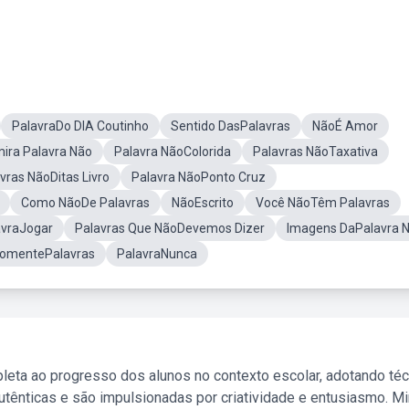
PalavraDo DIA Coutinho
Sentido DasPalavras
NãoÉ Amor
mira Palavra Não
Palavra NãoColorida
Palavras NãoTaxativa
vras NãoDitas Livro
Palavra NãoPonto Cruz
Como NãoDe Palavras
NãoEscrito
Você NãoTêm Palavras
avraJogar
Palavras Que NãoDevemos Dizer
Imagens DaPalavra 
omentePalavras
PalavraNunca
leta ao progresso dos alunos no contexto escolar, adotando té
tênticas e são impulsionadas por criatividade e entusiasmo. M