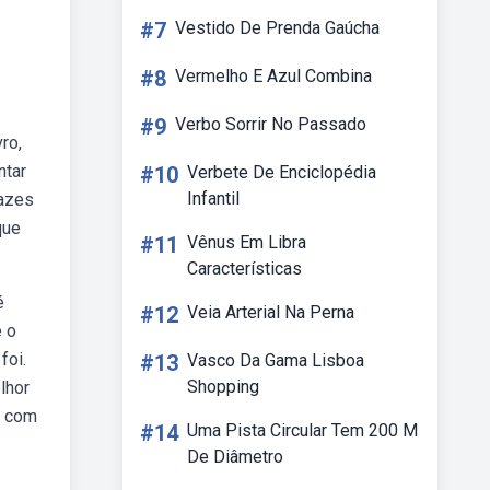
#7
Vestido De Prenda Gaúcha
#8
Vermelho E Azul Combina
#9
Verbo Sorrir No Passado
ro,
ntar
#10
Verbete De Enciclopédia
Infantil
pazes
que
#11
Vênus Em Libra
Características
é
#12
Veia Arterial Na Perna
e o
foi.
#13
Vasco Da Gama Lisboa
Shopping
lhor
m com
#14
Uma Pista Circular Tem 200 M
De Diâmetro