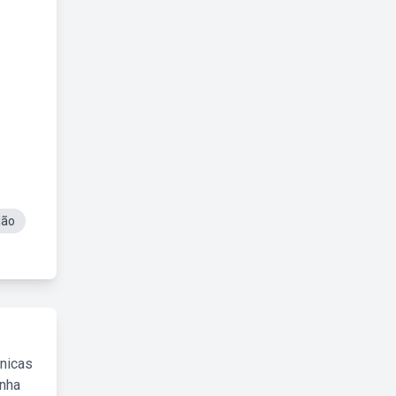
Não
cnicas
inha