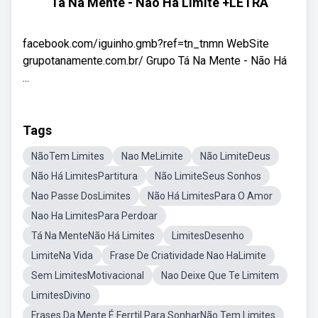
Tá Na Mente - Não Há Limite +LETRA
facebook.com/iguinho.gmb?ref=tn_tnmn WebSite
grupotanamente.com.br/ Grupo Tá Na Mente - Não Há
...
Tags
NãoTem Limites
Nao MeLimite
Não LimiteDeus
Não Há LimitesPartitura
Não LimiteSeus Sonhos
Nao Passe DosLimites
Não Há LimitesPara O Amor
Nao Ha LimitesPara Perdoar
Tá Na MenteNão Há Limites
LimitesDesenho
LimiteNa Vida
Frase De Criatividade Nao HaLimite
Sem LimitesMotivacional
Nao Deixe Que Te Limitem
LimitesDivino
Frases Da Mente É Ferrtil Para SonharNão Tem Limites