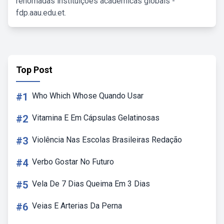
renomadas instituições acadêmicas globais -
fdp.aau.edu.et.
Top Post
#1
Who Which Whose Quando Usar
#2
Vitamina E Em Cápsulas Gelatinosas
#3
Violência Nas Escolas Brasileiras Redação
#4
Verbo Gostar No Futuro
#5
Vela De 7 Dias Queima Em 3 Dias
#6
Veias E Arterias Da Perna