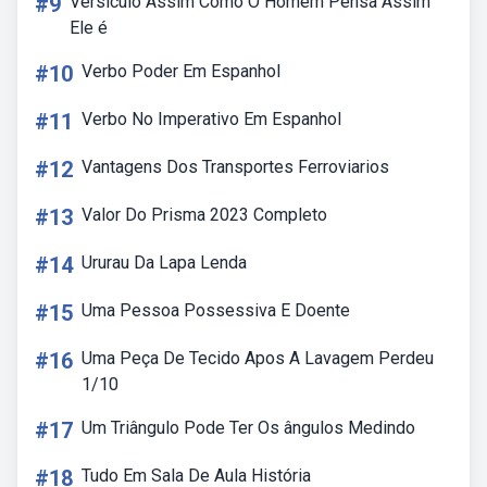
#9
Versiculo Assim Como O Homem Pensa Assim
Ele é
#10
Verbo Poder Em Espanhol
#11
Verbo No Imperativo Em Espanhol
#12
Vantagens Dos Transportes Ferroviarios
#13
Valor Do Prisma 2023 Completo
#14
Ururau Da Lapa Lenda
#15
Uma Pessoa Possessiva E Doente
#16
Uma Peça De Tecido Apos A Lavagem Perdeu
1/10
#17
Um Triângulo Pode Ter Os ângulos Medindo
#18
Tudo Em Sala De Aula História