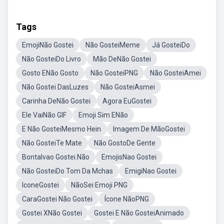
Tags
EmojiNão Gostei
Não GosteiMeme
Já GosteiDo
Não GosteiDo Livro
Mão DeNão Gostei
Gosto ENão Gosto
Não GosteiPNG
Não GosteiAmei
Não Gostei DasLuzes
Não GosteiAsmei
Carinha DeNão Gostei
Agora EuGostei
Ele VaiNão GIF
Emoji Sim ENão
E Não GosteiMesmo Hein
Imagem De MãoGostei
Não GosteiTe Mate
Não GostoDe Gente
Bontalvao Gostei.Não
EmojisNao Gostei
Não GosteiDo Tom Da Mchas
EmigiNao Gostei
IconeGostei
NãoSei Emoji PNG
CaraGostei Não Gostei
Ícone NãoPNG
Gostei XNão Gostei
Gostei E Não GosteiAnimado