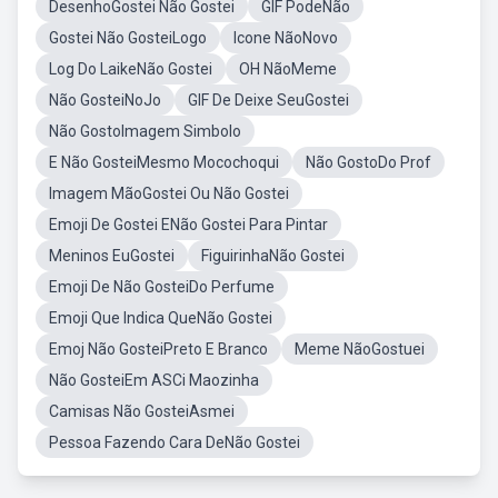
DesenhoGostei Não Gostei
GIF PodeNão
Gostei Não GosteiLogo
Icone NãoNovo
Log Do LaikeNão Gostei
OH NãoMeme
Não GosteiNoJo
GIF De Deixe SeuGostei
Não GostoImagem Simbolo
E Não GosteiMesmo Mocochoqui
Não GostoDo Prof
Imagem MãoGostei Ou Não Gostei
Emoji De Gostei ENão Gostei Para Pintar
Meninos EuGostei
FiguirinhaNão Gostei
Emoji De Não GosteiDo Perfume
Emoji Que Indica QueNão Gostei
Emoj Não GosteiPreto E Branco
Meme NãoGostuei
Não GosteiEm ASCi Maozinha
Camisas Não GosteiAsmei
Pessoa Fazendo Cara DeNão Gostei