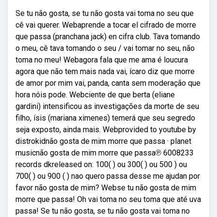
Se tu não gosta, se tu não gosta vai toma no seu que
cê vai querer. Webaprende a tocar el cifrado de morre
que passa (pranchana jack) en cifra club. Tava tomando
o meu, cê tava tomando o seu / vai tomar no seu, não
toma no meu! Webagora fala que me ama é loucura
agora que não tem mais nada vai, ícaro diz que morre
de amor por mim vai, panda, canta sem moderação que
hora nóis pode. Webciente de que berta (eliane
gardini) intensificou as investigações da morte de seu
filho, ísis (mariana ximenes) temerá que seu segredo
seja exposto, ainda mais. Webprovided to youtube by
distrokidnão gosta de mim morre que passa · planet
musicnão gosta de mim morre que passa℗ 6008233
records dkreleased on: 100( ) ou 300( ) ou 500 ) ou
700( ) ou 900 ( ) nao quero passa desse me ajudan por
favor não gosta de mim? Webse tu não gosta de mim
morre que passa! Oh vai toma no seu toma que até uva
passa! Se tu não gosta, se tu não gosta vai toma no