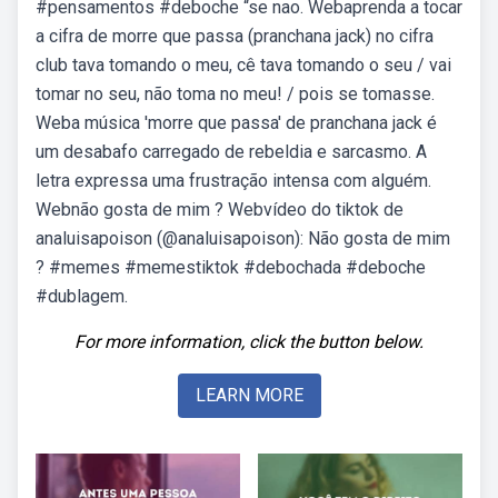
#pensamentos #deboche “se nao. Webaprenda a tocar
a cifra de morre que passa (pranchana jack) no cifra
club tava tomando o meu, cê tava tomando o seu / vai
tomar no seu, não toma no meu! / pois se tomasse.
Weba música 'morre que passa' de pranchana jack é
um desabafo carregado de rebeldia e sarcasmo. A
letra expressa uma frustração intensa com alguém.
Webnão gosta de mim ? Webvídeo do tiktok de
analuisapoison (@analuisapoison): Não gosta de mim
? #memes #memestiktok #debochada #deboche
#dublagem.
For more information, click the button below.
LEARN MORE