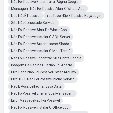
Não Foi PossívelEncontrar a Página Google
Mensagem Não Foi PossívelAbrir O Whats App
Isso NãoÉ Possivel
YouTube Não É PossívelFaça Login
Site NãoConectado Servidor
Não Foi PossívelAbrir Do WhatsApp
Não Foi PossívelInstalar O SQL Server
Não Foi PossívelAutenticacao Shodô
Não Foi PossívelInstalar O Meu Tom 2
Não Foi PossívelEncontrar Sua Conta Google
Imagem De Pagina QueNão Foi Aberta
Erro Sefip Não Foi PossívelEnviar Arquivo
Erro 1068 Não Foi PossívelIniciar Serviço
Não É PossívelFechar Essa Data
Não FoiPossivel Emviar Sua Mensagem
Error MessageNão Foi Possivel
Não Foi PossívelInstalar O Office 365