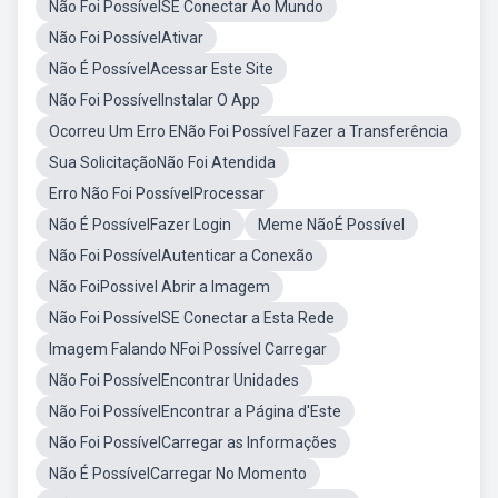
Não Foi PossívelSE Conectar Ao Mundo
Não Foi PossívelAtivar
Não É PossívelAcessar Este Site
Não Foi PossívelInstalar O App
Ocorreu Um Erro ENão Foi Possível Fazer a Transferência
Sua SolicitaçãoNão Foi Atendida
Erro Não Foi PossívelProcessar
Não É PossívelFazer Login
Meme NãoÉ Possível
Não Foi PossívelAutenticar a Conexão
Não FoiPossivel Abrir a Imagem
Não Foi PossívelSE Conectar a Esta Rede
Imagem Falando NFoi Possível Carregar
Não Foi PossívelEncontrar Unidades
Não Foi PossívelEncontrar a Página d'Este
Não Foi PossívelCarregar as Informações
Não É PossívelCarregar No Momento