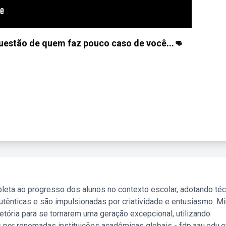
uestão de quem faz pouco caso de você...👊
leta ao progresso dos alunos no contexto escolar, adotando té
tênticas e são impulsionadas por criatividade e entusiasmo. M
etória para se tornarem uma geração excepcional, utilizando
 por renomadas instituições acadêmicas globais - fdp.aau.edu.et