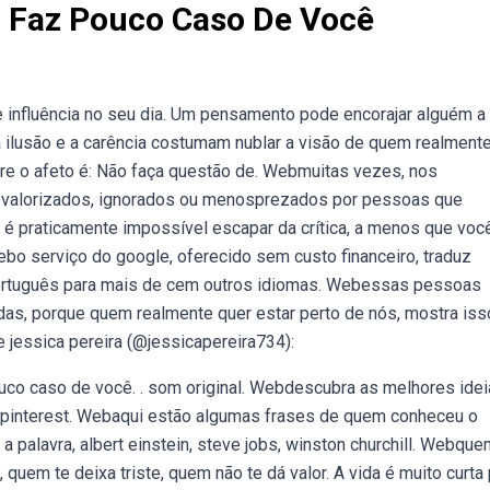
 Faz Pouco Caso De Você
influência no seu dia. Um pensamento pode encorajar alguém a
a ilusão e a carência costumam nublar a visão de quem realment
re o afeto é: Não faça questão de. Webmuitas vezes, nos
valorizados, ignorados ou menosprezados por pessoas que
é praticamente impossível escapar da crítica, a menos que voc
ebo serviço do google, oferecido sem custo financeiro, traduz
português para mais de cem outros idiomas. Webessas pessoas
as, porque quem realmente quer estar perto de nós, mostra iss
e jessica pereira (@jessicapereira734):
co caso de você. . som original. Webdescubra as melhores idei
 pinterest. Webaqui estão algumas frases de quem conheceu o
 palavra, albert einstein, steve jobs, winston churchill. Webqu
quem te deixa triste, quem não te dá valor. A vida é muito curta