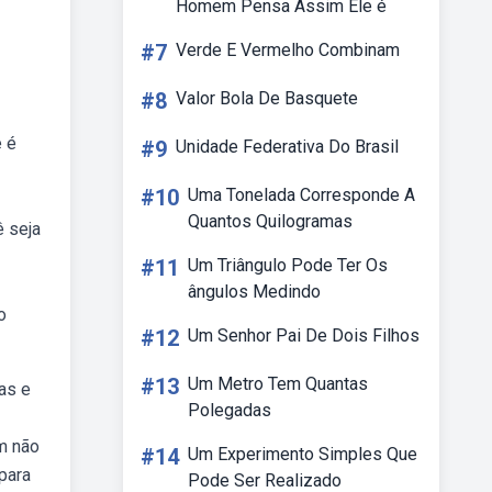
Homem Pensa Assim Ele é
#7
Verde E Vermelho Combinam
#8
Valor Bola De Basquete
e é
#9
Unidade Federativa Do Brasil
#10
Uma Tonelada Corresponde A
Quantos Quilogramas
ê seja
#11
Um Triângulo Pode Ter Os
ângulos Medindo
o
#12
Um Senhor Pai De Dois Filhos
#13
Um Metro Tem Quantas
as e
Polegadas
em não
#14
Um Experimento Simples Que
 para
Pode Ser Realizado