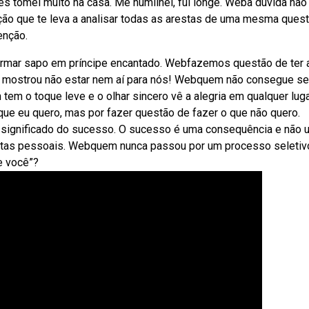
es tomei muito na casa. Me humilhei, fui longe. Weba dúvida não
ação que te leva a analisar todas as arestas de uma mesma quest
enção.
sformar sapo em príncipe encantado. Webfazemos questão de ter 
já mostrou não estar nem aí para nós! Webquem não consegue se
tem o toque leve e o olhar sincero vê a alegria em qualquer luga
ue eu quero, mas por fazer questão de fazer o que não quero.
 significado do sucesso. O sucesso é uma consequência e não 
metas pessoais. Webquem nunca passou por um processo seletiv
e você”?