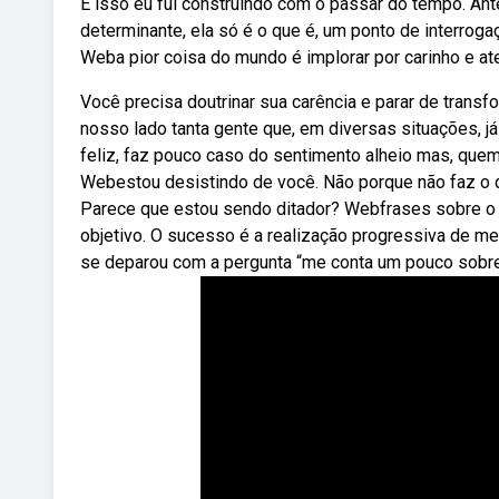
E isso eu fui construindo com o passar do tempo. Ant
determinante, ela só é o que é, um ponto de interrog
Weba pior coisa do mundo é implorar por carinho e at
Você precisa doutrinar sua carência e parar de tran
nosso lado tanta gente que, em diversas situações, 
feliz, faz pouco caso do sentimento alheio mas, quem 
Webestou desistindo de você. Não porque não faz o q
Parece que estou sendo ditador? Webfrases sobre o
objetivo. O sucesso é a realização progressiva de 
se deparou com a pergunta “me conta um pouco sobr