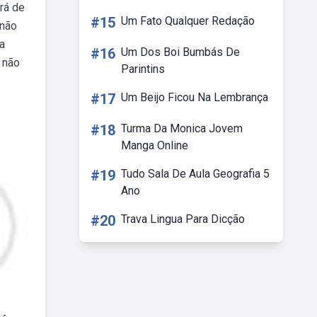
rá de
#15
Um Fato Qualquer Redação
 não
a
#16
Um Dos Boi Bumbás De
 não
Parintins
#17
Um Beijo Ficou Na Lembrança
#18
Turma Da Monica Jovem
Manga Online
#19
Tudo Sala De Aula Geografia 5
Ano
#20
Trava Lingua Para Dicção