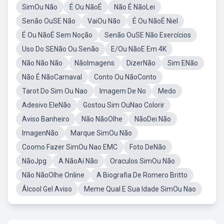
SimOu Não
É Ou NãoÉ
Não É NãoLei
Senão OuSE Não
VaiOu Não
É Ou NãoÉ Niel
É Ou NãoÉ Sem Noção
Senão OuSE Não Exercícios
Uso Do SENão Ou Senão
E/Ou NãoE Em 4K
Não Não Não
NãoImagens
DizerNão
Sim ENão
Não É NãoCarnaval
Conto Ou NãoConto
Tarot Do Sim Ou Nao
Imagem De No
Medo
Adesivo EleNão
Gostou Sim OuNao Colorir
Aviso Banheiro
Não NãoOlhe
NãoDei Não
ImagenNão
Marque SimOu Não
Coomo Fazer SimOu Nao EMC
Foto DeNão
NãoJpg
A NãoAí Não
Oraculos SimOu Não
Não NãoOlhe Online
A Biografia De Romero Britto
Álcool Gel Aviso
Meme Qual E Sua Idade SimOu Nao