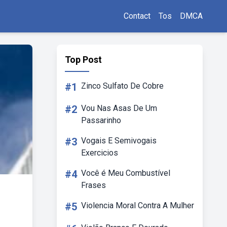
Contact
Tos
DMCA
Top Post
#1
Zinco Sulfato De Cobre
#2
Vou Nas Asas De Um
Passarinho
#3
Vogais E Semivogais
Exercicios
#4
Você é Meu Combustível
Frases
#5
Violencia Moral Contra A Mulher