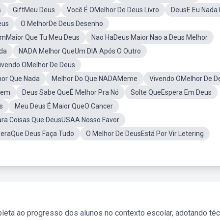
s
GiftMeu Deus
Você É OMelhor De Deus Livro
DeusE Eu Nada 
eus
O MelhorDe Deus Desenho
émMaior Que Tu Meu Deus
Nao HaDeus Maior Nao a Deus Melhor
da
NADA Melhor QueUm DIA Após O Outro
Vivendo OMelhor De Deus
hor Que Nada
Melhor Do Que NADAMeme
Vivendo OMelhor De D
gem
Deus Sabe QueÉ Melhor Pra Nó
Solte QueEspera Em Deus
s
Meu Deus É Maior QueO Cancer
ra Coisas Que DeusUSAA Nosso Favor
eraQue Deus Faça Tudo
O Melhor De DeusEstá Por Vir Letering
leta ao progresso dos alunos no contexto escolar, adotando té