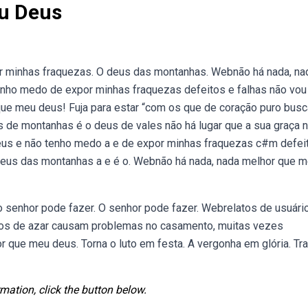
u Deus
r minhas fraquezas. O deus das montanhas. Webnão há nada, na
enho medo de expor minhas fraquezas defeitos e falhas não vou
que meu deus! Fuja para estar “com os que de coração puro bus
us de montanhas é o deus de vales não há lugar que a sua graça 
eus e não tenho medo a e de expor minhas fraquezas c#m defei
deus das montanhas a e é o. Webnão há nada, nada melhor que 
 senhor pode fazer. O senhor pode fazer. Webrelatos de usuári
ogos de azar causam problemas no casamento, muitas vezes
 que meu deus. Torna o luto em festa. A vergonha em glória. Tr
mation, click the button below.