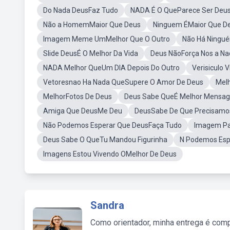
Do Nada DeusFaz Tudo
NADA É O QueParece Ser Deu
Não a HomemMaior Que Deus
Ninguem ÉMaior Que D
Imagem Meme UmMelhor Que O Outro
Não Há Ningu
Slide DeusÉ O Melhor Da Vida
Deus NãoForça Nos a Na
NADA Melhor QueUm DIA Depois Do Outro
Verisiculo 
Vetoresnao Ha Nada QueSupere O Amor De Deus
Mel
MelhorFotos De Deus
Deus Sabe QueÉ Melhor Mensa
Amiga Que DeusMe Deu
DeusSabe De Que Precisamo
Não Podemos Esperar Que DeusFaça Tudo
Imagem Pa
Deus Sabe O QueTu Mandou Figurinha
N Podemos Esp
Imagens Estou Vivendo OMelhor De Deus
Sandra
Como orientador, minha entrega é comp