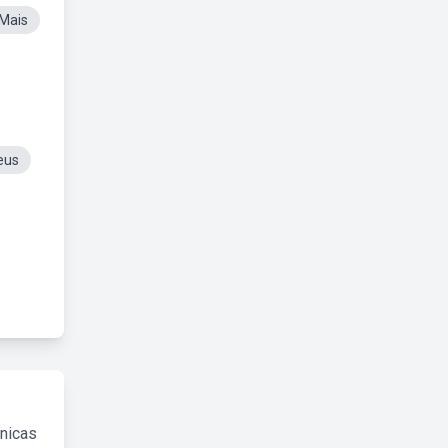
Mais
eus
cnicas