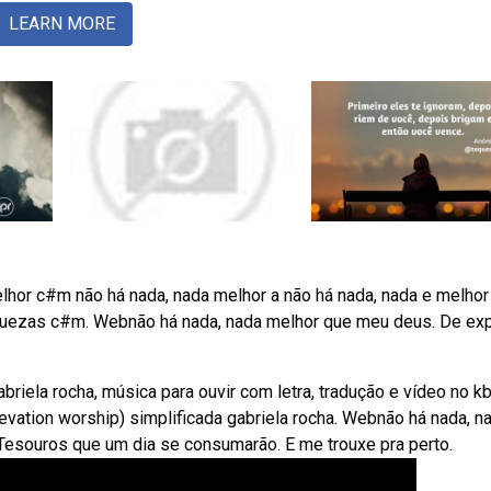
LEARN MORE
lhor c#m não há nada, nada melhor a não há nada, nada e melhor
quezas c#m. Webnão há nada, nada melhor que meu deus. De ex
briela rocha, música para ouvir com letra, tradução e vídeo no kb
evation worship) simplificada gabriela rocha. Webnão há nada, n
 Tesouros que um dia se consumarão. E me trouxe pra perto.