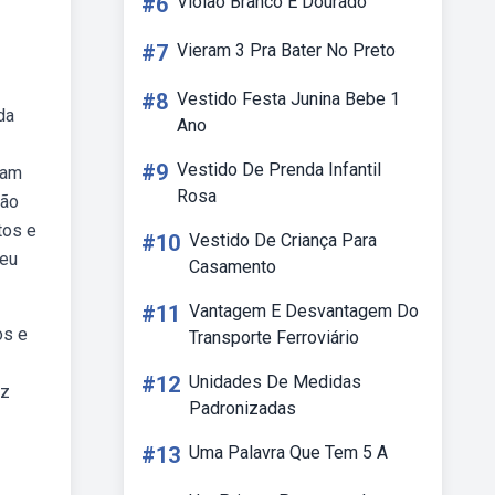
#6
Violão Branco E Dourado
#7
Vieram 3 Pra Bater No Preto
#8
Vestido Festa Junina Bebe 1
da
Ano
#9
Vestido De Prenda Infantil
cam
Rosa
não
tos e
#10
Vestido De Criança Para
meu
Casamento
#11
Vantagem E Desvantagem Do
os e
Transporte Ferroviário
#12
Unidades De Medidas
az
Padronizadas
#13
Uma Palavra Que Tem 5 A