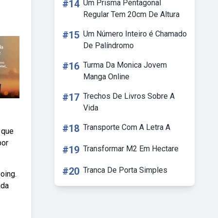
#14
Um Prisma Pentagonal
Regular Tem 20cm De Altura
#15
Um Número Inteiro é Chamado
De Palíndromo
#16
Turma Da Monica Jovem
Manga Online
#17
Trechos De Livros Sobre A
Vida
#18
Transporte Com A Letra A
 que
por
#19
Transformar M2 Em Hectare
#20
Tranca De Porta Simples
oing.
ada