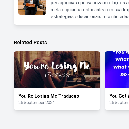
pedagógicas que valorizam relações au
meta é guiar os estudantes em sua traj
estratégias educacionais reconhecidas
Related Posts
You Re Losing Me Traducao
You Get 
25 September 2024
25 Septem