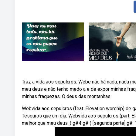
Traz a vida aos sepulcros. Webe não há nada, nada me
meu deus e não tenho medo a e de expor minhas fra
minhas fraquezas. O deus das montanhas.
Webvida aos sepulcros (feat. Elevation worship) de ga
Tesouros que um dia. Webvida aos sepulcros (part. El
melhor que meu deus. ( g#4 g# ) [segunda parte] g#.