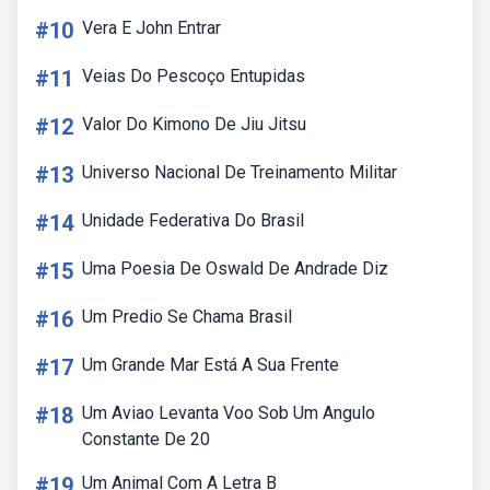
#10
Vera E John Entrar
#11
Veias Do Pescoço Entupidas
#12
Valor Do Kimono De Jiu Jitsu
#13
Universo Nacional De Treinamento Militar
#14
Unidade Federativa Do Brasil
#15
Uma Poesia De Oswald De Andrade Diz
#16
Um Predio Se Chama Brasil
#17
Um Grande Mar Está A Sua Frente
#18
Um Aviao Levanta Voo Sob Um Angulo
Constante De 20
#19
Um Animal Com A Letra B