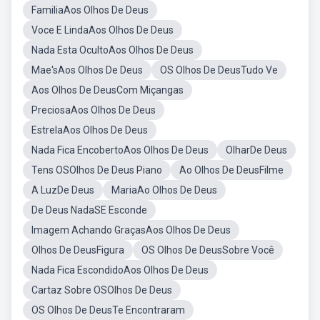
FamiliaAos Olhos De Deus
Voce E LindaAos Olhos De Deus
Nada Esta OcultoAos Olhos De Deus
Mae'sAos Olhos De Deus
OS Olhos De DeusTudo Ve
Aos Olhos De DeusCom Miçangas
PreciosaAos Olhos De Deus
EstrelaAos Olhos De Deus
Nada Fica EncobertoAos Olhos De Deus
OlharDe Deus
Tens OSOlhos De Deus Piano
Ao Olhos De DeusFilme
A LuzDe Deus
MariaAo Olhos De Deus
De Deus NadaSE Esconde
Imagem Achando GraçasAos Olhos De Deus
Olhos De DeusFigura
OS Olhos De DeusSobre Você
Nada Fica EscondidoAos Olhos De Deus
Cartaz Sobre OSOlhos De Deus
OS Olhos De DeusTe Encontraram