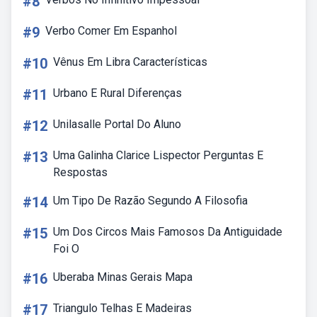
#8
#9
Verbo Comer Em Espanhol
#10
Vênus Em Libra Características
#11
Urbano E Rural Diferenças
#12
Unilasalle Portal Do Aluno
#13
Uma Galinha Clarice Lispector Perguntas E
Respostas
#14
Um Tipo De Razão Segundo A Filosofia
#15
Um Dos Circos Mais Famosos Da Antiguidade
Foi O
#16
Uberaba Minas Gerais Mapa
#17
Triangulo Telhas E Madeiras