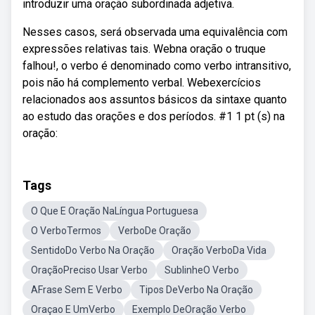
introduzir uma oração subordinada adjetiva.
Nesses casos, será observada uma equivalência com
expressões relativas tais. Webna oração o truque
falhou!, o verbo é denominado como verbo intransitivo,
pois não há complemento verbal. Webexercícios
relacionados aos assuntos básicos da sintaxe quanto
ao estudo das orações e dos períodos. #1 1 pt (s) na
oração:
Tags
O Que E Oração NaLíngua Portuguesa
O VerboTermos
VerboDe Oração
SentidoDo Verbo Na Oração
Oração VerboDa Vida
OraçãoPreciso Usar Verbo
SublinheO Verbo
AFrase Sem E Verbo
Tipos DeVerbo Na Oração
Oraçao E UmVerbo
Exemplo DeOração Verbo