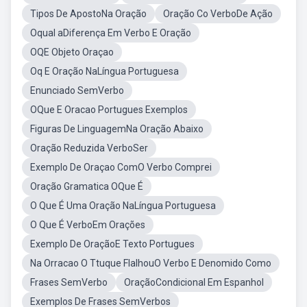
Tipos De ApostoNa Oração
Oração Co VerboDe Ação
Oqual aDiferença Em Verbo E Oração
OQE Objeto Oraçao
Oq E Oração NaLíngua Portuguesa
Enunciado SemVerbo
OQue E Oracao Portugues Exemplos
Figuras De LinguagemNa Oração Abaixo
Oração Reduzida VerboSer
Exemplo De Oraçao ComO Verbo Comprei
Oração Gramatica OQue É
O Que É Uma Oração NaLíngua Portuguesa
O Que É VerboEm Orações
Exemplo De OraçãoE Texto Portugues
Na Orracao O Ttuque FlalhouO Verbo E Denomido Como
Frases SemVerbo
OraçãoCondicional Em Espanhol
Exemplos De Frases SemVerbos