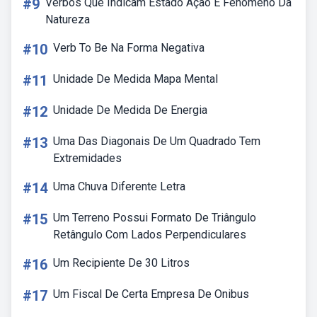
#9
Verbos Que Indicam Estado Ação E Fenomeno Da
Natureza
#10
Verb To Be Na Forma Negativa
#11
Unidade De Medida Mapa Mental
#12
Unidade De Medida De Energia
#13
Uma Das Diagonais De Um Quadrado Tem
Extremidades
#14
Uma Chuva Diferente Letra
#15
Um Terreno Possui Formato De Triângulo
Retângulo Com Lados Perpendiculares
#16
Um Recipiente De 30 Litros
#17
Um Fiscal De Certa Empresa De Onibus