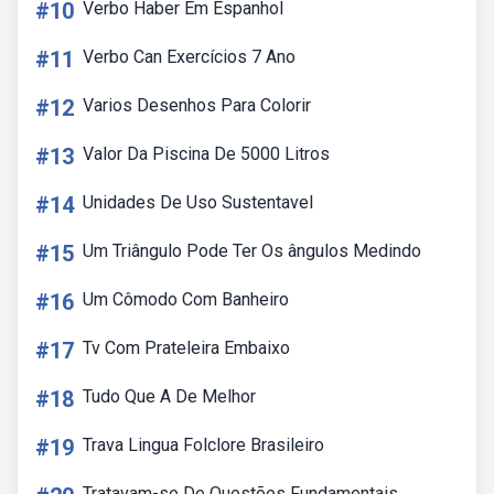
#10
Verbo Haber Em Espanhol
#11
Verbo Can Exercícios 7 Ano
#12
Varios Desenhos Para Colorir
#13
Valor Da Piscina De 5000 Litros
#14
Unidades De Uso Sustentavel
#15
Um Triângulo Pode Ter Os ângulos Medindo
#16
Um Cômodo Com Banheiro
#17
Tv Com Prateleira Embaixo
#18
Tudo Que A De Melhor
#19
Trava Lingua Folclore Brasileiro
Tratavam-se De Questões Fundamentais