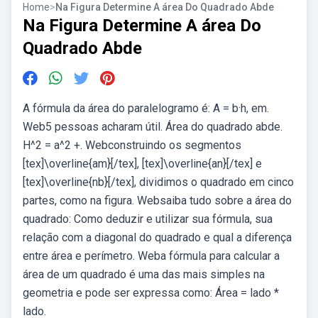
Home
>
Na Figura Determine A área Do Quadrado Abde
Na Figura Determine A área Do
Quadrado Abde
A fórmula da área do paralelogramo é: A = b·h, em.
Web5 pessoas acharam útil. Área do quadrado abde.
H^2 = a^2 +. Webconstruindo os segmentos
[tex]\overline{am}[/tex], [tex]\overline{an}[/tex] e
[tex]\overline{nb}[/tex], dividimos o quadrado em cinco
partes, como na figura. Websaiba tudo sobre a área do
quadrado: Como deduzir e utilizar sua fórmula, sua
relação com a diagonal do quadrado e qual a diferença
entre área e perímetro. Weba fórmula para calcular a
área de um quadrado é uma das mais simples na
geometria e pode ser expressa como: Área = lado *
lado.