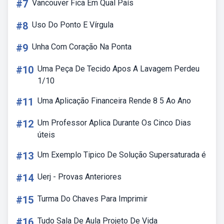
#7
Vancouver Fica Em Qual País
#8
Uso Do Ponto E Vírgula
#9
Unha Com Coração Na Ponta
#10
Uma Peça De Tecido Apos A Lavagem Perdeu
1/10
#11
Uma Aplicação Financeira Rende 8 5 Ao Ano
#12
Um Professor Aplica Durante Os Cinco Dias
úteis
#13
Um Exemplo Tipico De Solução Supersaturada é
#14
Uerj - Provas Anteriores
#15
Turma Do Chaves Para Imprimir
#16
Tudo Sala De Aula Projeto De Vida