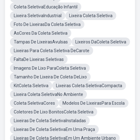
Coleta SeletivaEducação Infantil
Lixeira SeletivaIndustrial
Lixeira Coleta Seletiva
Foto De LixeirasDa Coleta Seletiva
AsCores Da Coleta Seletiva
Tampas De LixeirasAvulsas
Lixeiros DaColeta Seletiva
Lixeiras Para Coleta Seletiva DeCarote
FaltaDe Lixeiras Seletivas
Imagens De Lixo ParaColeta Seletiva
Tamanho De Lixeira De Coleta DeLixo
KitColeta Seletiva
Lixeiras Coleta SeletivaCompacta
Lixeira Coleta SeletivaNo Ambiente
Coleta SeletivaCores
Modelos De LixeirasPara Escola
Coletores De Lixo BonitosColeta Seletiva
Lixeiras De Coleta SeletivaInstaladas
Lixeiras De Coleta SeletivaEm Uma Praça
Lixeiras De Coleta SeletivaEm Um Ambiente Urbano