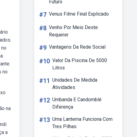
Futuro
#7
Venus Filme Final Explicado
#8
Venho Por Meio Deste
ário
Requerer
iados.
#9
Vantagens Da Rede Social
 no
a.
#10
Valor Da Piscina De 5000
ante.
Litros
s no
#11
Unidades De Medida
Atividades
uxo
#12
Umbanda E Candomblé
a
Diferença
ção na
#13
Uma Lanterna Funciona Com
ndi
Tres Pilhas
ça a