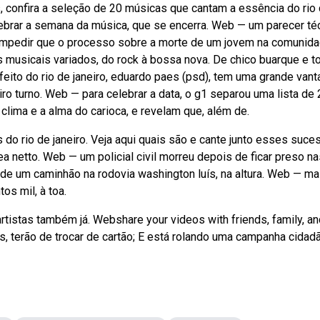
 confira a seleção de 20 músicas que cantam a essência do rio
lebrar a semana da música, que se encerra. Web — um parecer té
tar impedir que o processo sobre a morte de um jovem na comunid
os musicais variados, do rock à bossa nova. De chico buarque e 
efeito do rio de janeiro, eduardo paes (psd), tem uma grande van
ro turno. Web — para celebrar a data, o g1 separou uma lista de 
lima e a alma do carioca, e revelam que, além de.
o rio de janeiro. Veja aqui quais são e cante junto esses suc
ea netto. Web — um policial civil morreu depois de ficar preso n
ra de um caminhão na rodovia washington luís, na altura. Web — ma
os mil, à toa.
tistas também já. Webshare your videos with friends, family, an
, terão de trocar de cartão; E está rolando uma campanha cidadã