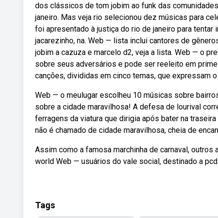
dos clássicos de tom jobim ao funk das comunidades,
janeiro. Mas veja rio selecionou dez músicas para ce
foi apresentado à justiça do rio de janeiro para ten
jacarezinho, na. Web — lista inclui cantores de gêner
jobim a cazuza e marcelo d2, veja a lista. Web — o pr
sobre seus adversários e pode ser reeleito em primei
canções, divididas em cinco temas, que expressam o c
Web — o meulugar escolheu 10 músicas sobre bairros d
sobre a cidade maravilhosa! A defesa de lourival corr
ferragens da viatura que dirigia após bater na trasei
não é chamado de cidade maravilhosa, cheia de encant
Assim como a famosa marchinha de carnaval, outros ar
world Web — usuários do vale social, destinado a pcds
Tags