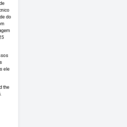
 de
cnico
ade do
tom
tagem
25
essos
as
s ele
d the
.