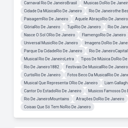
Carnaval Rio De JaneiroBrasil
Musicas DoRio De Janei
Cidade Da MúsicaRio De Janeiro
Rio De Janeirothe Be
PaisagemRio De Janeiro
Aquele AbraçoRio De Janeiro
GlóriaRio De Janeiro
TupiRio De Janeiro
Rio De Jan
Nasce O Sol ORio De Janeiro
FlamengoRio De Janeiro
Universal MusicRio De Janeiro
Imagens DoRio De Janei
Parque Da CidadeRio De Janeiro
Rio De JaneiroCapital
Musical Rio De JaneiroLetra
Tipos De Música DoRio De
Rio De Janeiro1882
Festivais De MusicalRio De Janeiro
CurtisRio De Janeiro
Fotos Beco Da MusicalRio De Jan
Musical Que Representa ORio De Janeiro
Liam Gallagh
Cantor Do EstadoRio De Janeiro
Musicos Famosos Do B
Rio De JaneiroMountains
Atrações DoRio De Janeiro
Coisas Que Só Tem NoRio De Janeiro