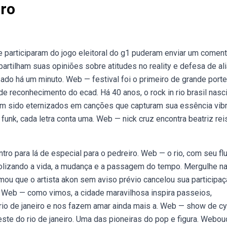
iro
e participaram do jogo eleitoral do g1 puderam enviar um coment
rtilham suas opiniões sobre atitudes no reality e defesa de al
ado há um minuto. Web — festival foi o primeiro de grande porte
de reconhecimento do ecad. Há 40 anos, o rock in rio brasil nasci
êm sido eternizados em canções que capturam sua essência vibr
nk, cada letra conta uma. Web — nick cruz encontra beatriz rei
tro para lá de especial para o pedreiro. Web — o rio, com seu fl
olizando a vida, a mudança e a passagem do tempo. Mergulhe n
irmou que o artista akon sem aviso prévio cancelou sua participa
e. Web — como vimos, a cidade maravilhosa inspira passeios,
o de janeiro e nos fazem amar ainda mais a. Web — show de cy
este do rio de janeiro. Uma das pioneiras do pop e figura. Webou