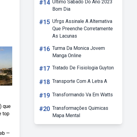
#14
Ultimo Sabado Do Ano 2023
Bom Dia
#15
Ufrgs Assinale A Alternativa
Que Preenche Corretamente
As Lacunas
#16
Turma Da Monica Jovem
Manga Online
#17
Tratado De Fisiologia Guyton
#18
Transporte Com A Letra A
#19
Transformando Va Em Watts
s) que
#20
Transformações Quimicas
e top
Mapa Mental
Web —