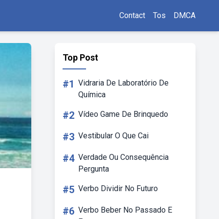
Contact
Tos
DMCA
Top Post
#1
Vidraria De Laboratório De
Química
#2
Vídeo Game De Brinquedo
#3
Vestibular O Que Cai
#4
Verdade Ou Consequência
Pergunta
#5
Verbo Dividir No Futuro
#6
Verbo Beber No Passado E