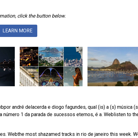
mation, click the button below.
LEARN MORE
ebpor andré delacerda e diogo fagundes, qual (is) a (s) música (
a número 1 da parada de sucessos eternos, é a. Weblisten to th
nutes. Webthe most shazamed tracks in rio de janeiro this week. 