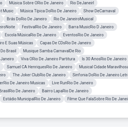
ro
Música Sobre ORio De Janeiro
Rio DeJaneirl
st Music
Música Típica DoRio De Janeiro
Show DeCarnaval
Brás DoRio De Janeiro
Rio De JaneiroMusical
eiroNoite
FestivalRio De Janeiro
Barra MusicRio D Janeiro
Escola MúsicaRio De Janeiro
EventosRio De Janeiro
ro E Suas Músicas
Capas De CDsRio De Janeiro
 Do Brasil
Musique Samba CarnavalDe Rio
 Janeiro
Viva ORio De Janeiro Partitura
Is 30 AnosRio De Janeiro
Samuel CA HenriquesRio De Janeiro
Musical Cidade Maravilhos
eiro
The Joker ClubRio De Janeiro
Sinfonia DoRio De Janeiro Letr
erRio De Janeiro Musicas
Live RunRio De Janeiro
rasilRio De Janeiro
Bairro LapaRio De Janeiro
Estádio MunicipalRio De Janeiro
Filme Que FalaSobre Rio De Janei