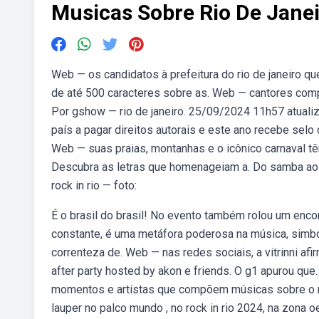
Musicas Sobre Rio De Jane
Web — os candidatos à prefeitura do rio de janeiro qu
de até 500 caracteres sobre as. Web — cantores compa
Por gshow — rio de janeiro. 25/09/2024 11h57 atualiz
país a pagar direitos autorais e este ano recebe selo 
Web — suas praias, montanhas e o icônico carnaval t
Descubra as letras que homenageiam a. Do samba ao fu
rock in rio — foto:
É o brasil do brasil! No evento também rolou um encon
constante, é uma metáfora poderosa na música, simb
correnteza de. Web — nas redes sociais, a vitrinni af
after party hosted by akon e friends. O g1 apurou qu
momentos e artistas que compõem músicas sobre o ri
lauper no palco mundo , no rock in rio 2024, na zona o