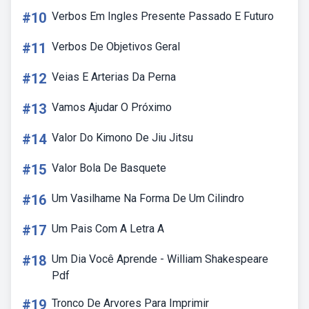
#10
Verbos Em Ingles Presente Passado E Futuro
#11
Verbos De Objetivos Geral
#12
Veias E Arterias Da Perna
#13
Vamos Ajudar O Próximo
#14
Valor Do Kimono De Jiu Jitsu
#15
Valor Bola De Basquete
#16
Um Vasilhame Na Forma De Um Cilindro
#17
Um Pais Com A Letra A
#18
Um Dia Você Aprende - William Shakespeare
Pdf
#19
Tronco De Arvores Para Imprimir