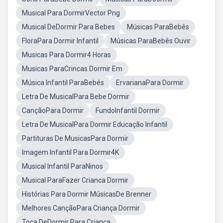
Musical Para DormirVector Png
Musical DeDormir Para Bebes
Músicas ParaBebês
FloraPara Dormir Infantil
Músicas ParaBebês Ouvir
Musicas Para Dormir4 Horas
Musicas ParaCrincas Dormir Em
Música Infantil ParaBebés
ErvarianaPara Dormir
Letra De MusicalPara Bebe Dormir
CançãoPara Dormir
FundoInfantil Dormir
Letra De MusicalPara Dormir Educação Infantil
Partituras De MusicasPara Dormir
Imagem Infantil Para Dormir4K
Musical Infantil ParaNinos
Musical ParaFazer Crianca Dormir
Histórias Para Dormir MúsicasDe Brenner
Melhores CançãoPara Criança Dormir
Toca DeDormir Para Criança