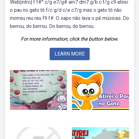
Web[intro] f f#° c/g e7/g# am7 dm7 g/b c f/g c9 atirei
o pau no gato tô f/c g/d c/e c7/g mas o gato tô não
morreu reu reu f9 f#. O sapo não lava o pé músicas. Do
berrou, do berrou. Do berrou, do berrou.
For more information, click the button below.
LEARN MORE