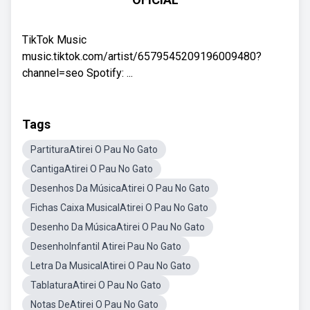
TikTok Music
music.tiktok.com/artist/6579545209196009480?
channel=seo Spotify: ...
Tags
PartituraAtirei O Pau No Gato
CantigaAtirei O Pau No Gato
Desenhos Da MúsicaAtirei O Pau No Gato
Fichas Caixa MusicalAtirei O Pau No Gato
Desenho Da MúsicaAtirei O Pau No Gato
DesenhoInfantil Atirei Pau No Gato
Letra Da MusicalAtirei O Pau No Gato
TablaturaAtirei O Pau No Gato
Notas DeAtirei O Pau No Gato