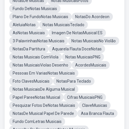
NotasDe Músicas
Notas MusicaisFotos
Fundo DeNotas Musicais
Plano De FundoNotas Musicais
NotasDo Acordeon
AleluiaNotas
Notas MusicaisTeclado
AsNotas Musicais
Imagen De NotasMusical ES
3 PalavrinhasNotas Musicais
Notas MusicaisNo Violão
NotasDa Partitura
Aquarela Flauta DoceNotas
Notas Musicais ComViola
Notas MusicaisPNG
Notas MusicaisViolao Desenho
AcordesMusicais
Pessoas Em VariasNotas Musicais
Foto ClavesMusicais
NotasPara Teclado
Notas MusicaisDe Alguma Musical
Papel PareeNotas Musical
Cifras MusicaisPNG
Pesquizar Fotos DeNotas Musicais
ClaveMusicas
NotasDe Musical Papel De Parede
Asa Branca Flauta
Fundo ComLetras Musicais