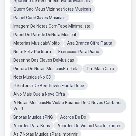
Aparelho De ReconhecerNotas Musicais
Quem Sao Meus VizinhosNotas Musicais
Painel ComClaves Musicais
Imagem De Notas ComTape Minimalista
Papel De Parede DeNota Músical
Materias MusicaisViolão
Asa Branca Cifra Flauta
Noite Feliz Partitura
Exercicios Para Piano
Desenho Das Claves DeMusicas
Pintura De Notas MusicaisEm Tela
Tim Maia Cifra
Nots MusicaisNo CD
9 Sinfonia De Beethoven Flauta Doce
Alvo Mais Que a Neve Cifra
A Notas MusicaisNo Violão Baianos De O Novos Caetanos
Vol. 1
Bnotas MusicaisPNG
Acorde De Do
Acordes Para Bens
Acordes De Violao Para Iniciantes
As 7 Notas MusicaisPara Imprimir