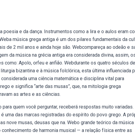
da poesia e da dança. Instrumentos como a lira e o aulos eram c
Weba música grega antiga é um dos pilares fundamentais da cul
mais de 2 mil anos e ainda hoje são. Webcompareça ao odeão e s
gem da música na grécia antiga era considerada divina, assim, o
 como: Apolo, orfeu e anfião. Webdurante os quatro séculos d
turgia bizantina e à música folclórica, esta última influenciada 
a considerada uma ciência matemática e disciplina vital para
ego e significa “arte das musas”, que, na mitologia grega
ravam as artes e as ciências.
para quem você perguntar, receberá respostas muito variadas.
é uma das marcas registradas do espírito do povo grego. A pró
m as nove musas, deusas que na. Webo grande teórico da música
o conhecimento de harmonia musical — a relação física entre as