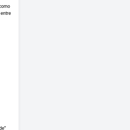
 como
 entre
de"