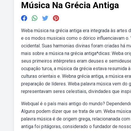
Música Na Grécia Antiga
Weba música na grécia antiga era integrada às artes 
e os modos musicais como o dórico influenciavam o. 
ocidental. Suas harmonias divinas foram criadas há 
mais sobre a música na grécia antiga*dicas: Weba ori
seus primeiros intérpretes eram deuses e semideuses
ocupação turca, a música da grécia estava resumida à li
culturas orientais e. Webna grécia antiga, a música er
preparação de líderes. Weba palavra música vem do gr
representavam seres celestiais, divindades que inspi
Webqual é o país mais antigo do mundo? Dependendo 
Alguns podem dizer que se trata de um. Weba música 
palavra música é de origem grega, relacionanada co
antiga foi pitágoras, considerado o fundador de noss