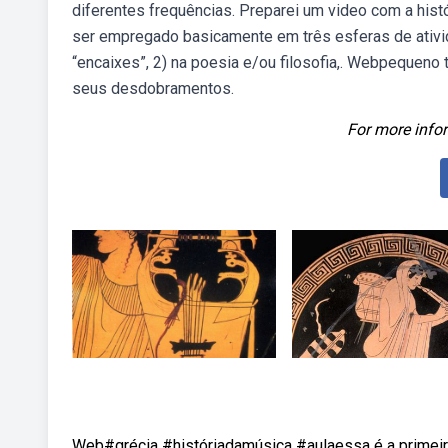
diferentes frequências. Preparei um video com a hist
ser empregado basicamente em três esferas de ativida
“encaixes”, 2) na poesia e/ou filosofia,. Webpequeno 
seus desdobramentos.
For more infor
Web#grécia #históriadamúsica #aulaessa é a primeira