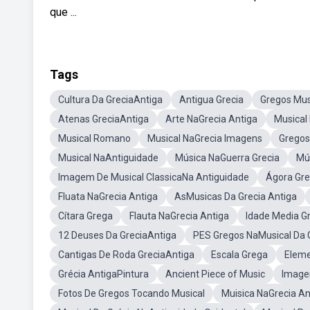
que ...
Tags
Cultura Da GreciaAntiga
Antigua Grecia
Gregos Mus
Atenas GreciaAntiga
Arte NaGrecia Antiga
Musical
Musical Romano
Musical NaGrecia Imagens
Gregos
Musical NaAntiguidade
Música NaGuerra Grecia
Mús
Imagem De Musical ClassicaNa Antiguidade
Ágora Gr
Fluata NaGrecia Antiga
AsMusicas Da Grecia Antiga
Cítara Grega
Flauta NaGrecia Antiga
Idade Media Gr
12 Deuses Da GreciaAntiga
PES Gregos NaMusical Da 
Cantigas De Roda GreciaAntiga
Escala Grega
Eleme
Grécia AntigaPintura
Ancient Piece of Music
Image
Fotos De Gregos Tocando Musical
Muisica NaGrecia A