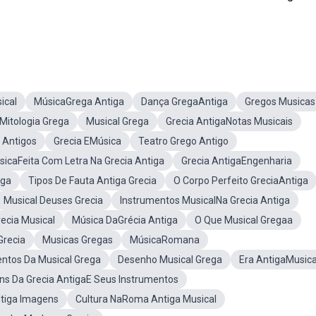
ical
MúsicaGrega Antiga
Dança GregaAntiga
Gregos Musicas
 Mitologia Grega
Musical Grega
Grecia AntigaNotas Musicais
 Antigos
Grecia EMúsica
Teatro Grego Antigo
icaFeita Com Letra Na Grecia Antiga
Grecia AntigaEngenharia
ega
Tipos De Fauta Antiga Grecia
O Corpo Perfeito GreciaAntiga
Musical Deuses Grecia
Instrumentos MusicalNa Grecia Antiga
ecia Musical
Música DaGrécia Antiga
O Que Musical Gregaa
Grecia
Musicas Gregas
MúsicaRomana
ntos Da Musical Grega
Desenho Musical Grega
Era AntigaMusica
ns Da Grecia AntigaE Seus Instrumentos
ntiga Imagens
Cultura NaRoma Antiga Musical