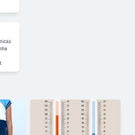
cnicas
inha
.