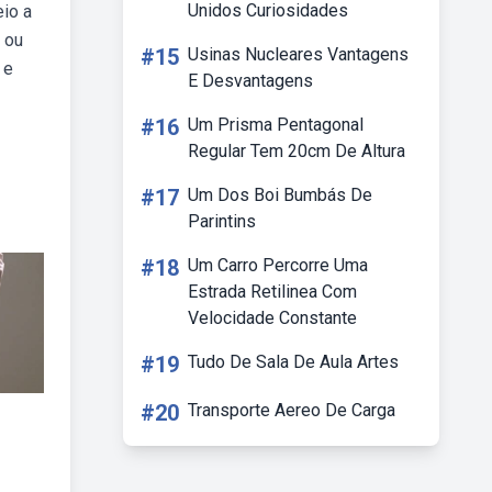
Unidos Curiosidades
eio a
 ou
#15
Usinas Nucleares Vantagens
 e
E Desvantagens
#16
Um Prisma Pentagonal
Regular Tem 20cm De Altura
#17
Um Dos Boi Bumbás De
Parintins
#18
Um Carro Percorre Uma
Estrada Retilinea Com
Velocidade Constante
#19
Tudo De Sala De Aula Artes
#20
Transporte Aereo De Carga