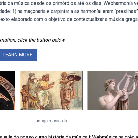
ória da música desde os primórdios até os dias. Webharmonía v
de: 1) na maçonaria e carpintaria as harmoníai eram “presilhas”
texto elaborado com o objetivo de contextualizar a música grega
mation, click the button below.
LEARN MORE
antiga música la
 aula do nosso curso história da música i: Webmúsica na grécia