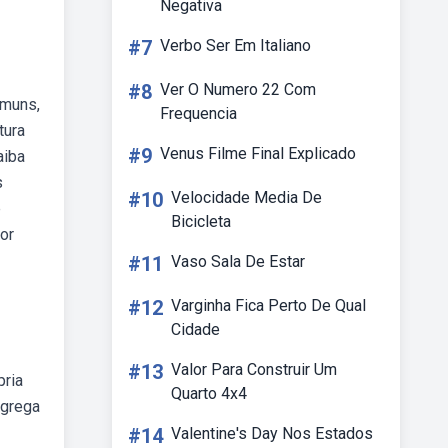
Negativa
#7
Verbo Ser Em Italiano
#8
Ver O Numero 22 Com
omuns,
Frequencia
tura
#9
Venus Filme Final Explicado
aiba
s
#10
Velocidade Media De
e
Bicicleta
por
#11
Vaso Sala De Estar
#12
Varginha Fica Perto De Qual
Cidade
#13
Valor Para Construir Um
pria
Quarto 4x4
 grega
#14
Valentine's Day Nos Estados