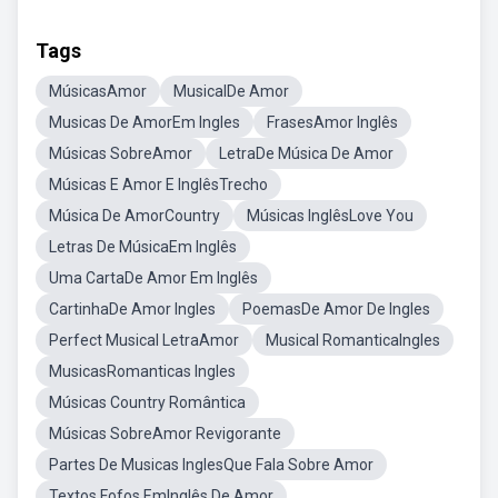
Tags
MúsicasAmor
MusicalDe Amor
Musicas De AmorEm Ingles
FrasesAmor Inglês
Músicas SobreAmor
LetraDe Música De Amor
Músicas E Amor E InglêsTrecho
Música De AmorCountry
Músicas InglêsLove You
Letras De MúsicaEm Inglês
Uma CartaDe Amor Em Inglês
CartinhaDe Amor Ingles
PoemasDe Amor De Ingles
Perfect Musical LetraAmor
Musical RomanticaIngles
MusicasRomanticas Ingles
Músicas Country Romântica
Músicas SobreAmor Revigorante
Partes De Musicas InglesQue Fala Sobre Amor
Textos Fofos EmInglês De Amor