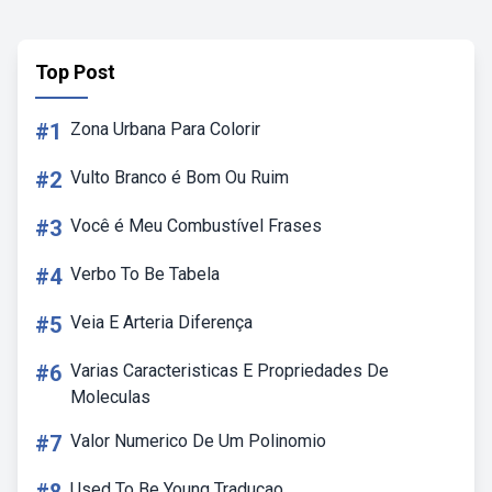
Top Post
#1
Zona Urbana Para Colorir
#2
Vulto Branco é Bom Ou Ruim
#3
Você é Meu Combustível Frases
#4
Verbo To Be Tabela
#5
Veia E Arteria Diferença
#6
Varias Caracteristicas E Propriedades De
Moleculas
#7
Valor Numerico De Um Polinomio
Used To Be Young Traducao