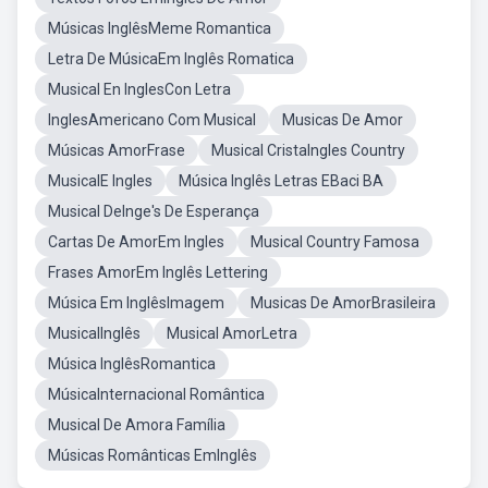
Músicas InglêsMeme Romantica
Letra De MúsicaEm Inglês Romatica
Musical En InglesCon Letra
InglesAmericano Com Musical
Musicas De Amor
Músicas AmorFrase
Musical CristaIngles Country
MusicalE Ingles
Música Inglês Letras EBaci BA
Musical DeInge's De Esperança
Cartas De AmorEm Ingles
Musical Country Famosa
Frases AmorEm Inglês Lettering
Música Em InglêsImagem
Musicas De AmorBrasileira
MusicalInglês
Musical AmorLetra
Música InglêsRomantica
MúsicaInternacional Romântica
Musical De Amora Família
Músicas Românticas EmInglês