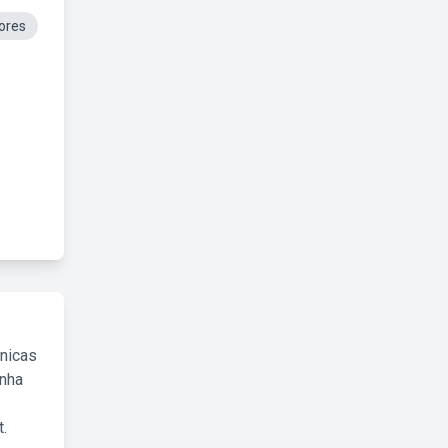
ores
cnicas
inha
.