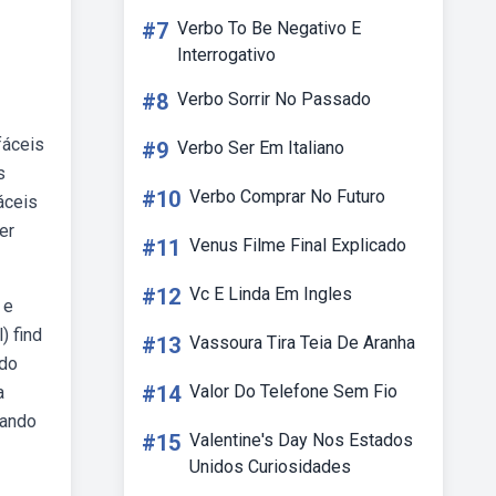
#7
Verbo To Be Negativo E
Interrogativo
#8
Verbo Sorrir No Passado
fáceis
#9
Verbo Ser Em Italiano
s
#10
Verbo Comprar No Futuro
áceis
er
#11
Venus Filme Final Explicado
#12
Vc E Linda Em Ingles
 e
 find
#13
Vassoura Tira Teia De Aranha
ndo
#14
Valor Do Telefone Sem Fio
a
dando
#15
Valentine's Day Nos Estados
Unidos Curiosidades