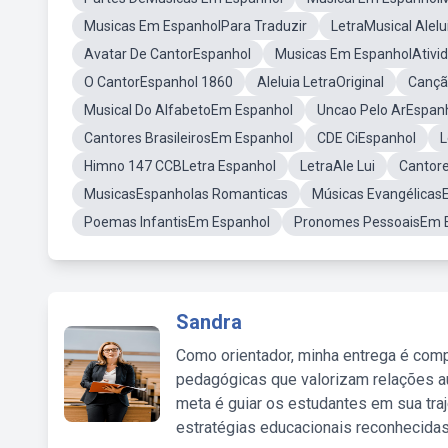
Musicas Em EspanholPara Traduzir
LetraMusical Alelu
Avatar De CantorEspanhol
Musicas Em EspanholAtivi
O CantorEspanhol 1860
Aleluia LetraOriginal
Cançã
Musical Do AlfabetoEm Espanhol
Uncao Pelo ArEspanh
Cantores BrasileirosEm Espanhol
CDE CiEspanhol
L
Himno 147 CCBLetra Espanhol
LetraAle Lui
Cantor
MusicasEspanholas Romanticas
Músicas Evangélicas
Poemas InfantisEm Espanhol
Pronomes PessoaisEm 
Sandra
Como orientador, minha entrega é comp
pedagógicas que valorizam relações au
meta é guiar os estudantes em sua traj
estratégias educacionais reconhecidas