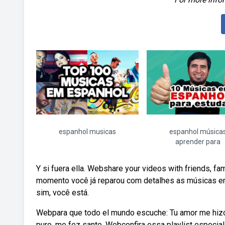
espanhol musicas
espanhol música
aprender para
Y si fuera ella. Webshare your videos with friends, 
momento você já reparou com detalhes as músicas em
sim, você está.
Webpara que todo el mundo escuche: Tu amor me hizo 
puro, me fez santo. Webconfira essa playlist especi