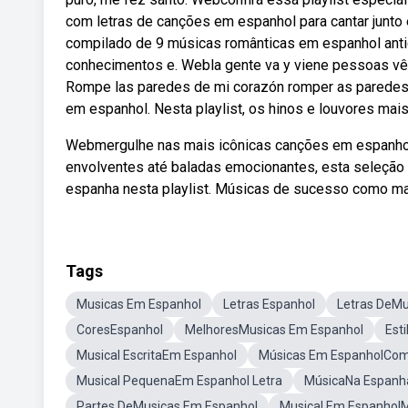
com letras de canções em espanhol para cantar junto 
compilado de 9 músicas românticas em espanhol antig
conhecimentos e. Webla gente va y viene pessoas vêm 
Rompe las paredes de mi corazón romper as paredes
em espanhol. Nesta playlist, os hinos e louvores mai
Webmergulhe nas mais icônicas canções em espanhol
envolventes até baladas emocionantes, esta seleção
espanha nesta playlist. Músicas de sucesso como mac
Tags
Musicas Em Espanhol
Letras Espanhol
Letras DeMu
CoresEspanhol
MelhoresMusicas Em Espanhol
Est
Musical EscritaEm Espanhol
Músicas Em EspanholCom
Musical PequenaEm Espanhol Letra
MúsicaNa Espanh
Partes DeMusicas Em Espanhol
Musical Em Espanhol