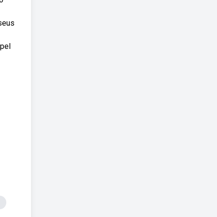
 seus
pel
s