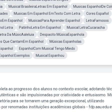
ia
Musical BrasileiraLetras Em Espanhol
Musicas EspanholDe Col
dades
Musicas Em Espanhol EmTexto Com Letra
Cores Español
oEm Espanhol
MusicasPara Aprender Espanhol
LetraFamosos
ol Letra
PatinhoLetra Em Espanhol
Musical LetraCucaracha
etra Da MúsicAaleluia
Despacito MúsicaEspanhola
es Que CantamEm Espanhol
Músicas Espanholas
Espanhol
EspanholCom Musical Tengo Miedo
Espanhol Exemplos
Musical Espanhou
leta ao progresso dos alunos no contexto escolar, adotando té
tênticas e são impulsionadas por criatividade e entusiasmo. M
etória para se tornarem uma geração excepcional, utilizando
 por renomadas instituições acadêmicas globais - fdp.aau.edu.et