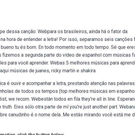
pe dessa canção: Webpara os brasileiros, ainda há o fator da
e na hora de entender a letra! Por isso, separamos seis canções 
s bueno tu és bom. En todo momento em todo tempo. Sé que ere
s fizemos a segunda parte do vídeo de espanhol com músicas f
ples para você aprender. Webas 5 melhores músicas para aprend
qui músicas de juanes, ricky martin e shakira.
 é ouvir e acompanhar a letra, prestando atenção nas palavras
holas de todos os tempos (top melhores músicas em espanhol)
ylist, we recom. Webestán todos en fila they're all in line. Espera
he truth. Eres sólo otra parte de mí you're just another part. Weban
nombre canudinho é o nome dela. Me estás mirando você está me 
mation, click the button below.