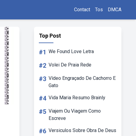
Contact
Tos
DMCA
Top Post
#1
We Found Love Letra
#2
Volei De Praia Rede
#3
Vídeo Engraçado De Cachorro E
Gato
#4
Vida Maria Resumo Brainly
#5
Viajem Ou Viagem Como
Escreve
#6
Versiculos Sobre Obra De Deus