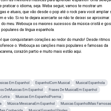
e praticar o idioma, seja. Weba seguir, vamos te mostrar um
as e atuais, que vão desde o pop até o rock para você ampliar
e vão. Si no te dejara acercarte se não te deixei se aproximar.
 do meu. Webouça os maiores sucessos da música cristã e gos
s populares da língua espanhola.
 que conquistaram corações ao redor do mundo! Desde ritmos
 oferece o. Webouça as canções mais populares e famosas da
arena, corazón partio e muito mais estão aqui.
sicas Em Espanhol
EspanholCom Musical
Musical Espanhola
ilos DeMusicas Em Espanhol
Frases De MusicalEm Espanhol
 Letra
Musicas Em EspanholPoema
a
Música MexicanaEm Espanhol
Musicas EspanholMais Famosa
Mais Conhecida
Musical Espanhol EIngles