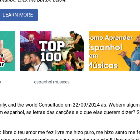
LEARN MORE
s
espanhol musicas
family, and the world Consultado em 22/09/2024 às. Webem algum
 espanhol, as letras das canções e o que elas querem dizer? 
libre o teu amor me fez livre me hizo puro, me hizo santo me f
al com as melhores músicas para aprender espanhol! Uma seleçã