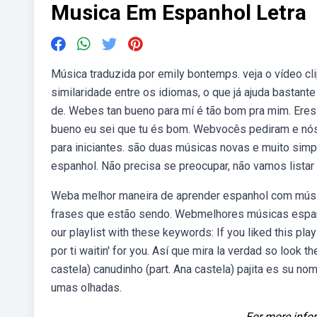
Musica Em Espanhol Letra
Música traduzida por emily bontemps. veja o vídeo cli
similaridade entre os idiomas, o que já ajuda bastant
de. Webes tan bueno para mí é tão bom pra mim. Ere
bueno eu sei que tu és bom. Webvocês pediram e nó
para iniciantes. são duas músicas novas e muito sim
espanhol. Não precisa se preocupar, não vamos listar a
Weba melhor maneira de aprender espanhol com música
frases que estão sendo. Webmelhores músicas espan
our playlist with these keywords: If you liked this pla
por ti waitin' for you. Así que mira la verdad so look t
castela) canudinho (part. Ana castela) pajita es su 
umas olhadas.
For more infor