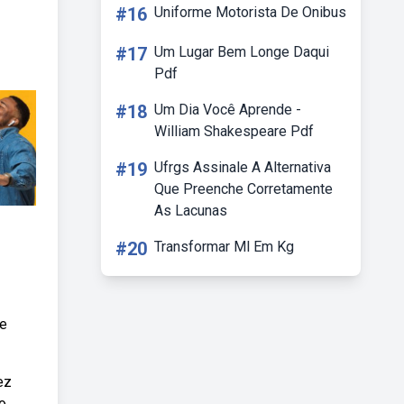
#16
Uniforme Motorista De Onibus
#17
Um Lugar Bem Longe Daqui
Pdf
#18
Um Dia Você Aprende -
William Shakespeare Pdf
#19
Ufrgs Assinale A Alternativa
Que Preenche Corretamente
As Lacunas
#20
Transformar Ml Em Kg
Se
ez
o