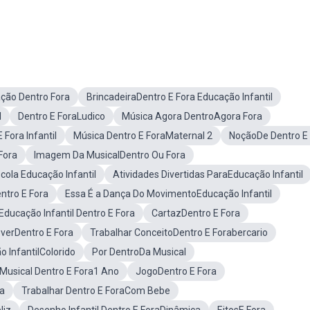
ção Dentro Fora
BrincadeiraDentro E Fora Educação Infantil
l
Dentro E ForaLudico
Música Agora DentroAgora Fora
 Fora Infantil
Música Dentro E ForaMaternal 2
NoçãoDe Dentro E
Fora
Imagem Da MusicalDentro Ou Fora
ola Educação Infantil
Atividades Divertidas ParaEducação Infantil
ntro E Fora
Essa É a Dança Do MovimentoEducação Infantil
Educação Infantil Dentro E Fora
CartazDentro E Fora
verDentro E Fora
Trabalhar ConceitoDentro E Forabercario
o InfantilColorido
Por DentroDa Musical
 Musical Dentro E Fora1 Ano
JogoDentro E Fora
ra
Trabalhar Dentro E ForaCom Bebe