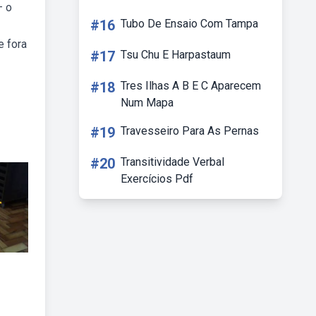
— o
#16
Tubo De Ensaio Com Tampa
e fora
#17
Tsu Chu E Harpastaum
#18
Tres Ilhas A B E C Aparecem
Num Mapa
#19
Travesseiro Para As Pernas
#20
Transitividade Verbal
Exercícios Pdf