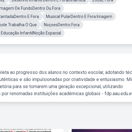
liz
Desenho Infantil Dentro E ForaDinâmica
EitosE Fora
Imagem De FundoDentro Ou Fora
CantadaDentro E Fora
Musical PularDentro E Fora Imagem
ole Trabalha O Que
NoçoesDentro Fora
 Educação InfantilNoção Espacial
leta ao progresso dos alunos no contexto escolar, adotando té
tênticas e são impulsionadas por criatividade e entusiasmo. M
etória para se tornarem uma geração excepcional, utilizando
 por renomadas instituições acadêmicas globais - fdp.aau.edu.et