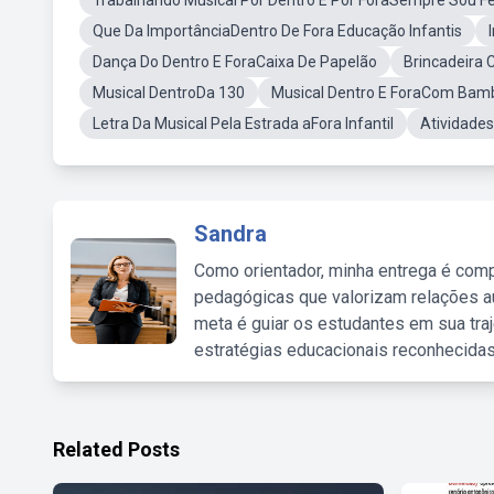
Trabalhando Musical Por Dentro E Por ForaSempre Sou Fe
Que Da ImportânciaDentro De Fora Educação Infantis
Dança Do Dentro E ForaCaixa De Papelão
Brincadeira 
Musical DentroDa 130
Musical Dentro E ForaCom Bamb
Letra Da Musical Pela Estrada aFora Infantil
Atividades
Sandra
Como orientador, minha entrega é comp
pedagógicas que valorizam relações au
meta é guiar os estudantes em sua traj
estratégias educacionais reconhecidas
Related Posts