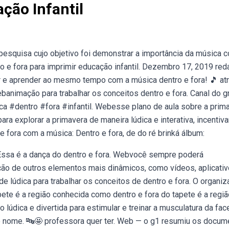
ção Infantil
pesquisa cujo objetivo foi demonstrar a importância da música 
 e fora para imprimir educação infantil. Dezembro 17, 2019 red
ir e aprender ao mesmo tempo com a música dentro e fora! 🎵 at
animação para trabalhar os conceitos dentro e fora. Canal do g
ca #dentro #fora #infantil. Webesse plano de aula sobre a prim
ara explorar a primavera de maneira lúdica e interativa, incentiv
 fora com a música: Dentro e fora, de do ré brinká álbum:
. Essa é a dança do dentro e fora. Webvocê sempre poderá
ão de outros elementos mais dinâmicos, como vídeos, aplicativ
de lúdica para trabalhar os conceitos de dentro e fora. O organiz
pete é a região conhecida como dentro e fora do tapete é a regiã
lúdica e divertida para estimular e treinar a musculatura da face
rio nome. 🔤🤩 professora quer ter. Web — o g1 resumiu os docu