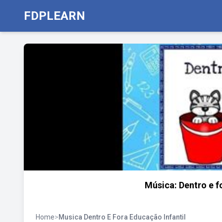
FDPLEARN
Música: Dentro e f
Home
>
Musica Dentro E Fora Educação Infantil