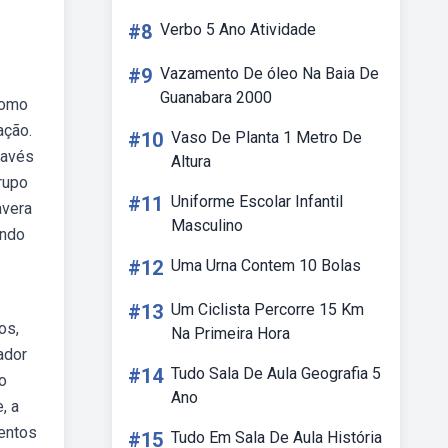
#8
Verbo 5 Ano Atividade
#9
Vazamento De óleo Na Baia De
Guanabara 2000
como
ação.
#10
Vaso De Planta 1 Metro De
ravés
Altura
rupo
#11
Uniforme Escolar Infantil
avera
Masculino
ando
#12
Uma Urna Contem 10 Bolas
#13
Um Ciclista Percorre 15 Km
os,
Na Primeira Hora
ador
#14
Tudo Sala De Aula Geografia 5
o
Ano
, a
mentos
#15
Tudo Em Sala De Aula História