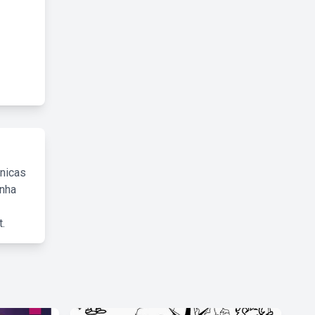
cnicas
inha
.