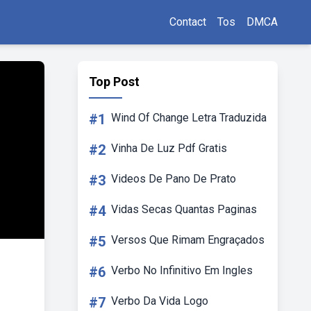
Contact
Tos
DMCA
Top Post
#1
Wind Of Change Letra Traduzida
#2
Vinha De Luz Pdf Gratis
#3
Videos De Pano De Prato
#4
Vidas Secas Quantas Paginas
#5
Versos Que Rimam Engraçados
#6
Verbo No Infinitivo Em Ingles
#7
Verbo Da Vida Logo