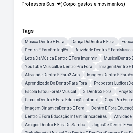
Professora Susi ❤( Corpo, gestos e movimentos)
Tags
Música Dentro E Fora
Dança DoDentro E Fora
Educa
Dentro E ForaEm Inglês
Atividade Dentro E ForaMusica
Letra DaMúsica Dentro E Fora Imprimir
MusicalDentro E
YouTube MusicalDe Dentro Pra Fora
ImagemDentro E 
Atividade Dentro E Fora2 Ano
Imagem Dentro E ForaEsc
Aprendizado De DentroPara Fora
Propostas LudicasDe
Escola Estou ForaO Musical
3. Dentro3 Fora
Projeto
CircuitoDentro E Fora Educação Infantil
Capa Pra Escre
Imagem DinamicaDentro E Fora
Dentro E Fora Educaçã
Dentro E Fora Educação InfantilBrincadeiras
Atividade
Amigos Dentro E ForaDo Samba
JogosDe Dentro E Fo