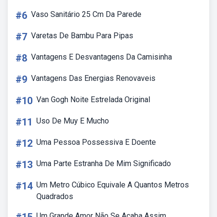
#6
Vaso Sanitário 25 Cm Da Parede
#7
Varetas De Bambu Para Pipas
#8
Vantagens E Desvantagens Da Camisinha
#9
Vantagens Das Energias Renovaveis
#10
Van Gogh Noite Estrelada Original
#11
Uso De Muy E Mucho
#12
Uma Pessoa Possessiva E Doente
#13
Uma Parte Estranha De Mim Significado
#14
Um Metro Cúbico Equivale A Quantos Metros
Quadrados
Um Grande Amor Não Se Acaba Assim