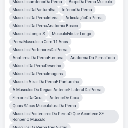
MúsculosamteriorDa Perna
BicipsDa Perna Musculo
Musculos DaPanturrilha
InferiorDa Perna
Musculos Da PernaInteira
ArticulaçãoDa Perna
Músculos Da PernaAnatomia Basico
MusculosLongo 'S
MusculoFibular Longo
PernaMusculosa Com 11 Anos
Musculos PorterioresDa Perna
Anatomia Da PernaHumana
Anatomia Da PernaToda
Músculo Da PernaDesenho
Músculos Da PernaImagens
Musculo Atras Da PernaE Panturrilha
A Musculos Da Regiao AnteriorE Lateral Da Perna
Flexores DaCoxa
AnteriorDe Coxa
Quais Sãoas Musculatura Da Perna
Musculos Posteriores Da PernaO Que Acontece SE
Ronper O Musculo
Músculos Da PernaTres Vistas