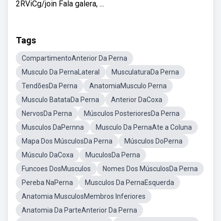
2RViCg/join Fala galera, ...
Tags
CompartimentoAnterior Da Perna
Musculo Da PernaLateral
MusculaturaDa Perna
TendõesDa Perna
AnatomiaMusculo Perna
Musculo BatataDa Perna
Anterior DaCoxa
NervosDa Perna
Músculos PosterioresDa Perna
Musculos DaPernna
Musculo Da PernaAte a Coluna
Mapa Dos MúsculosDa Perna
Músculos DoPerna
Músculo DaCoxa
MuculosDa Perna
Funcoes DosMusculos
Nomes Dos MúsculosDa Perna
Pereba NaPerna
Musculos Da PernaEsquerda
Anatomia MusculosMembros Inferiores
Anatomia Da ParteAnterior Da Perna