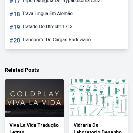
#17
Tripomastigota De Trypanosoma Cruzi
#18
Trava Lingua Em Alemão
#19
Tratado De Utrecht 1713
#20
Transporte De Cargas Rodoviario
Related Posts
Viva La Vida Tradução
Vidraria De
Letras
Laboratorio Desenho