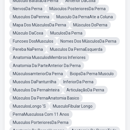
Musculo BatataDa Perna
Anterior DaCoxa
NervosDa Perna
Músculos PosterioresDa Perna
Musculos DaPernna
Musculo Da PernaAte a Coluna
Mapa Dos MúsculosDa Perna
Músculos DoPerna
Músculo DaCoxa
MuculosDa Perna
Funcoes DosMusculos
Nomes Dos MúsculosDa Perna
Pereba NaPerna
Musculos Da PernaEsquerda
Anatomia MusculosMembros Inferiores
Anatomia Da ParteAnterior Da Perna
MúsculosamteriorDa Perna
BicipsDa Perna Musculo
Musculos DaPanturrilha
InferiorDa Perna
Musculos Da PernaInteira
ArticulaçãoDa Perna
Músculos Da PernaAnatomia Basico
MusculosLongo 'S
MusculoFibular Longo
PernaMusculosa Com 11 Anos
Musculos PorterioresDa Perna