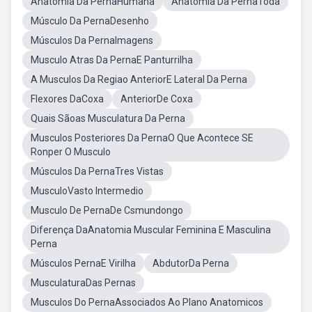
Anatomia Da PernaHumana
Anatomia Da PernaToda
Músculo Da PernaDesenho
Músculos Da PernaImagens
Musculo Atras Da PernaE Panturrilha
A Musculos Da Regiao AnteriorE Lateral Da Perna
Flexores DaCoxa
AnteriorDe Coxa
Quais Sãoas Musculatura Da Perna
Musculos Posteriores Da PernaO Que Acontece SE
Ronper O Musculo
Músculos Da PernaTres Vistas
MusculoVasto Intermedio
Musculo De PernaDe Csmundongo
Diferença DaAnatomia Muscular Feminina E Masculina
Perna
Músculos PernaE Virilha
AbdutorDa Perna
MusculaturaDas Pernas
Musculos Do PernaAssociados Ao Plano Anatomicos