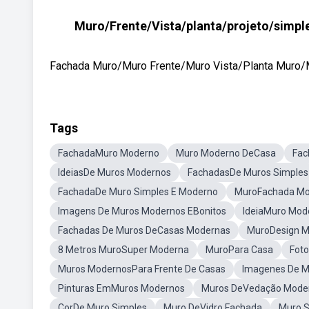
Muro/Frente/Vista/planta/projeto/simpl
Fachada Muro/Muro Frente/Muro Vista/Planta Muro/Mu
Tags
FachadaMuro Moderno
Muro Moderno DeCasa
Fac
IdeiasDe Muros Modernos
FachadasDe Muros Simples
FachadaDe Muro Simples E Moderno
MuroFachada M
Imagens De Muros Modernos EBonitos
IdeiaMuro Mod
Fachadas De Muros DeCasas Modernas
MuroDesign 
8 Metros MuroSuper Moderna
MuroPara Casa
Fot
Muros ModernosPara Frente De Casas
Imagenes De M
Pinturas EmMuros Modernos
Muros DeVedação Mode
CorDe Muro Simples
Muro DeVidro Fachada
Muro S