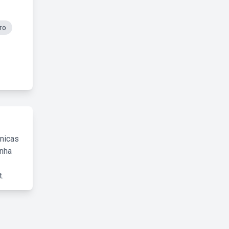
ro
cnicas
inha
.