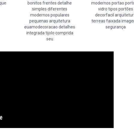
aque
bonitos frentes detalhe
modernos portao port
simples diferentes
vidro tipos portões
modernos populares
decorfacil arquitetu
pequenas arquitetura
terreas faixada imag
euamodecoracao detalhes
segurança
integrada tijolo comprida
seu