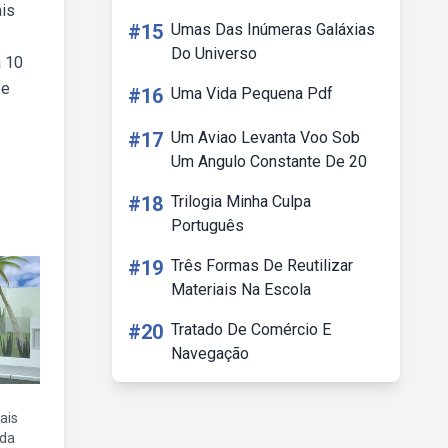
ais
#15
Umas Das Inúmeras Galáxias
Do Universo
a 10
 e
#16
Uma Vida Pequena Pdf
#17
Um Aviao Levanta Voo Sob
Um Angulo Constante De 20
#18
Trilogia Minha Culpa
Português
#19
Três Formas De Reutilizar
Materiais Na Escola
#20
Tratado De Comércio E
Navegação
ais
da