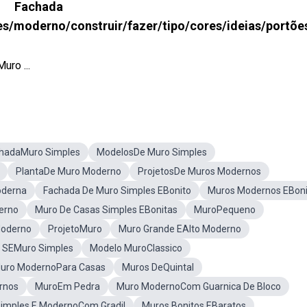
Fachada
es/moderno/construir/fazer/tipo/cores/ideias/portõe
ro ...
hadaMuro Simples
ModelosDe Muro Simples
PlantaDe Muro Moderno
ProjetosDe Muros Modernos
oderna
Fachada De Muro Simples EBonito
Muros Modernos EBoni
erno
Muro De Casas Simples EBonitas
MuroPequeno
Moderno
ProjetoMuro
Muro Grande EAlto Moderno
o SEMuro Simples
Modelo MuroClassico
uro ModernoPara Casas
Muros DeQuintal
rnos
MuroEm Pedra
Muro ModernoCom Guarnica De Bloco
imples E ModernoCom Gradil
Muros Bonitos EBaratos