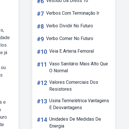
#6
Vestido Da Dress To
#7
Verbos Com Terminação Ir
#8
Verbo Dividir No Futuro
s,
idade
#9
Verbo Comer No Futuro
elos
#10
Veia E Arteria Femoral
e já
#11
Vaso Sanitário Mais Alto Que
 ou
O Normal
as
#12
Valores Comerciais Dos
Resistores
#13
Usina Termelétrica Vantagens
s e
E Desvantagens
m
muro
#14
Unidades De Medidas De
de
Energia