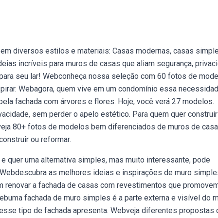
em diversos estilos e materiais: Casas modernas, casas simple
ias incríveis para muros de casas que aliam segurança, privac
al para seu lar! Webconheça nossa seleção com 60 fotos de mod
spirar. Webagora, quem vive em um condomínio essa necessidad
 bela fachada com árvores e flores. Hoje, você verá 27 modelos.
cidade, sem perder o apelo estético. Para quem quer construir
veja 80+ fotos de modelos bem diferenciados de muros de cas
onstruir ou reformar.
e quer uma alternativa simples, mas muito interessante, pode
ta: Webdescubra as melhores ideias e inspirações de muro simple
 renovar a fachada de casas com revestimentos que promove
ebuma fachada de muro simples é a parte externa e visível do 
 esse tipo de fachada apresenta. Webveja diferentes propostas 