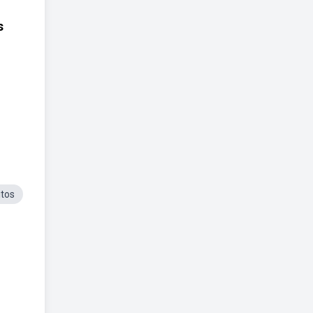
s
tos