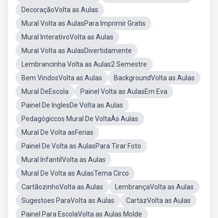
DecoraçãoVolta as Aulas
Mural Volta as AulasPara Imprimir Gratis
Mural InterativoVolta as Aulas
Mural Volta as AulasDivertidamente
Lembrancinha Volta as Aulas2 Semestre
Bem VindosVolta as Aulas
BackgroundVolta as Aulas
Mural DeEscola
Painel Volta as AulasEm Eva
Painel De InglesDe Volta as Aulas
Pedagógiccos Mural De VoltaÀs Aulas
Mural De Volta asFerias
Painel De Volta as AulasPara Tirar Foto
Mural InfantilVolta as Aulas
Mural De Volta as AulasTema Circo
CartãozinhoVolta as Aulas
LembrançaVolta as Aulas
Sugestoes ParaVolta as Aulas
CartazVolta as Aulas
Painel Para EscolaVolta as Aulas Molde