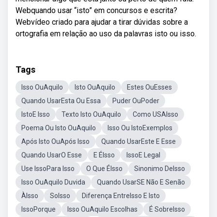
Webquando usar “isto” em concursos e escrita?
Webvídeo criado para ajudar a tirar dúvidas sobre a
ortografia em relação ao uso da palavras isto ou isso.
Tags
Isso OuAquilo
Isto OuAquilo
Estes OuEsses
Quando UsarEsta Ou Essa
Puder OuPoder
IstoE Isso
Texto Isto OuAquilo
Como USAIsso
Poema Ou Isto OuAquilo
Isso Ou IstoExemplos
Após Isto OuApós Isso
Quando UsarEste E Esse
Quando UsarO Esse
E ÉIsso
IssoE Legal
Use IssoPara Isso
O Que ÉIsso
Sinonimo DeIsso
Isso OuAquilo Duvida
Quando UsarSE Não E Senão
ÀIsso
SoIsso
Diferença EntreIsso E Isto
IssoPorque
Isso OuAquilo Escolhas
É SobreIsso