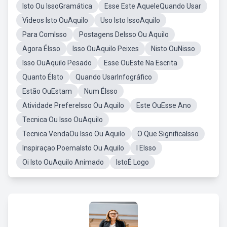
Isto Ou IssoGramática
Esse Este AqueleQuando Usar
Videos Isto OuAquilo
Uso Isto IssoAquilo
Para ComIsso
Postagens DeIsso Ou Aquilo
Agora ÉIsso
Isso OuAquilo Peixes
Nisto OuNisso
Isso OuAquilo Pesado
Esse OuEste Na Escrita
Quanto ÉIsto
Quando UsarInfográfico
Estão OuEstam
Num ÉIsso
Atividade PrefereIsso Ou Aquilo
Este OuEsse Ano
Tecnica Ou Isso OuAquilo
Tecnica VendaOu Isso Ou Aquilo
O Que SignificaIsso
Inspiraçao PoemaIsto Ou Aquilo
I EIsso
Oi Isto OuAquilo Animado
IstoÉ Logo