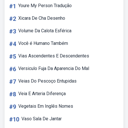
#1
Youre My Person Tradução
#2
Xicara De Cha Desenho
#3
Volume Da Calota Esférica
#4
Você é Humano Também
#5
Vias Ascendentes E Descendentes
#6
Versiculo Fuja Da Aparencia Do Mal
#7
Veias Do Pescoço Entupidas
#8
Veia E Arteria Diferença
#9
Vegetais Em Inglês Nomes
#10
Vaso Sala De Jantar