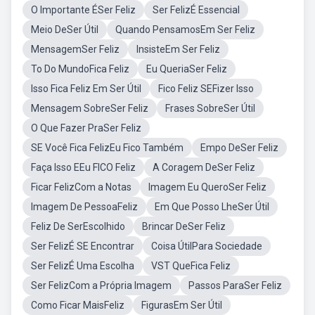
O Importante ÉSer Feliz
Ser FelizÉ Essencial
Meio DeSer Útil
Quando PensamosEm Ser Feliz
MensagemSer Feliz
InsisteEm Ser Feliz
To Do MundoFica Feliz
Eu QueriaSer Feliz
Isso Fica Feliz Em Ser Útil
Fico Feliz SEFizer Isso
Mensagem SobreSer Feliz
Frases SobreSer Útil
O Que Fazer PraSer Feliz
SE Você Fica FelizEu Fico Também
Empo DeSer Feliz
Faça Isso EEu FICO Feliz
A Coragem DeSer Feliz
Ficar FelizCom a Notas
Imagem Eu QueroSer Feliz
Imagem De PessoaFeliz
Em Que Posso LheSer Útil
Feliz De SerEscolhido
Brincar DeSer Feliz
Ser FelizÉ SE Encontrar
Coisa ÚtilPara Sociedade
Ser FelizÉ Uma Escolha
VST QueFica Feliz
Ser FelizCom a Própria Imagem
Passos ParaSer Feliz
Como Ficar MaisFeliz
FigurasEm Ser Útil