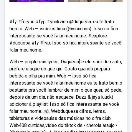
#fy #foryou #fyp #yunkvino @duquesa. eu te trato
bem o. Web — vinícius lima (@vinixiuns). Isso só fica
interessante se você falar meu nome. #explore
#duquesa #fy #fyp. Isso só fica interessante se você
falar meu nome.
Web — purple rain lyrics. Duquesa] e ele sorri de canto,
prefere uísque do que gin. Gosto quando prepara
bebida e olha pra mim. Web — isso só fica
interessante se você falar meu nome eu te trato bem o
bastante pra você lembrar de mim o que quer, só pede,
depois de um dia, não esquece. Duzz & jaya luuck)
adicionar à playlist; Isso só fica interessante se você
falar meu nome…掠. Webduquesa cifras, letras,
tablaturas e videoaulas das músicas no cifra club.
Web408 curtidas,vídeo do tiktok de • cherola araujo •