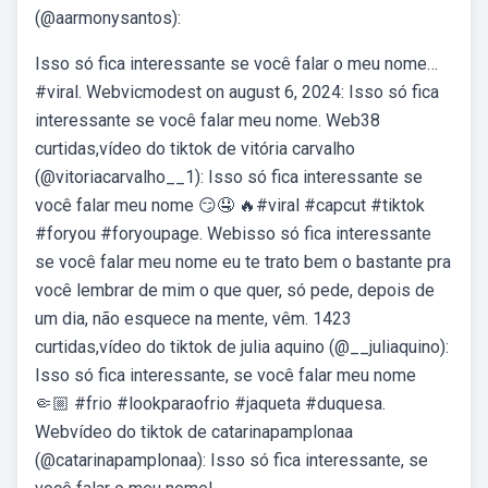
(@aarmonysantos):
Isso só fica interessante se você falar o meu nome…
#viral. Webvicmodest on august 6, 2024: Isso só fica
interessante se você falar meu nome. Web38
curtidas,vídeo do tiktok de vitória carvalho
(@vitoriacarvalho__1): Isso só fica interessante se
você falar meu nome 😏🤤 ️‍🔥#viral #capcut #tiktok
#foryou #foryoupage. Webisso só fica interessante
se você falar meu nome eu te trato bem o bastante pra
você lembrar de mim o que quer, só pede, depois de
um dia, não esquece na mente, vêm. 1423
curtidas,vídeo do tiktok de julia aquino (@__juliaquino):
Isso só fica interessante, se você falar meu nome
🤏🏼 #frio #lookparaofrio #jaqueta #duquesa.
Webvídeo do tiktok de catarinapamplonaa
(@catarinapamplonaa): Isso só fica interessante, se