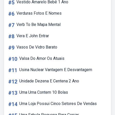
#5
Vestido Amarelo Bebê 1 Ano
#6
Verduras Fotos E Nomes
#7
Verb To Be Mapa Mental
#8
Vera E John Entrar
#9
Vasos De Vidro Barato
#10
Valsa Do Amor Os Atuais
#11
Usina Nuclear Vantagem E Desvantagem
#12
Unidade Dezena E Centena 2 Ano
#13
Uma Urna Contem 10 Bolas
#14
Uma Loja Possui Cinco Setores De Vendas
Uma Fabula Pequena Para Copiar