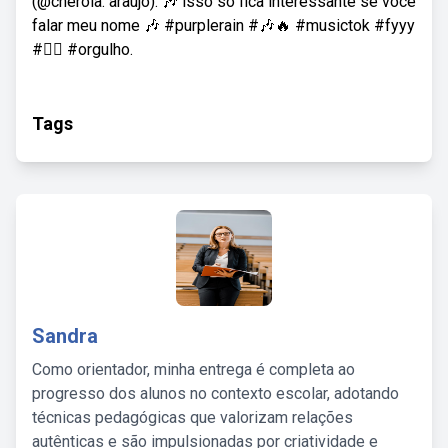
(@cherola. araujo): 🎶 isso só fica interessante se você
falar meu nome 🎶 #purplerain #🎶🔥 #musictok #fyyy
#🏳️‍🌈 #orgulho.
Tags
Sandra
Como orientador, minha entrega é completa ao
progresso dos alunos no contexto escolar, adotando
técnicas pedagógicas que valorizam relações
autênticas e são impulsionadas por criatividade e