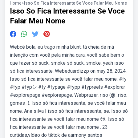
Home
>
Isso So Fica Interessante Se Voce Falar Meu Nome
Isso So Fica Interessante Se Voce
Falar Meu Nome
Webcê bola, eu trago minha blunt, tá cheia de má
intenção com você pela minha cara, você sabe bem o
que fazer só suck, smoke só suck, smoke, yeah isso
só fica interessante. Webeduardizzp on may 28, 2024:
Isso só fica interessante se você falar meu nome. #fy
#fyp #fypシ #fy #fypage #fypp #fypreels #explorar
#explorepage #explorepage. Webprazer, riso (@_riso.
gomes_). Isso só fica interessante, se você falar meu
nome. Ane silva | isso só fica interessante, se. Isso só
fica interessante se você falar meu nome 😏. Isso só
fica interessante se você falar meu nome . 23
curtidas,vídeo do tiktok de aarmony santos