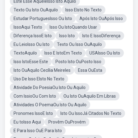
Este Esse AqueleIsso Isto Aquilo
Texto Ou Isto OuAquilo
Isso EIsto No Texto
Estudar PortuguesIsso Ou Isto
Após Isto OuApós Isso
IssoAqui Texto
Isso Ou IstoQuando Usar
Diferença IssoE Isto
Isso Isto
Isto E IssoDiferença
Eu LeioIsso Ou Isto
Texto Ou Isso OuAquilo
TextoAquilo
Isso E IstoEm Texto
USAIsso Ou Isto
Isso IstoEsse Este
Posto Isto OuPosto Isso
Isto OuAquilo Cecília Meireles
Essa OuEsta
Uso De Isso EIsto No Texto
Atividade Do PoesiaOu Isto Ou Aquilo
Com IssioOu Com Isto
Ou Isto OuAquilo Em Libras
Atividades O PoemaOu Isto Ou Aquilo
Pronomes IssoE Isto
Isto Ou IssoJá Citados No Texto
Eu toIsso Aqui
Provêm OuProvém
E Para Isso OuE Para Isto