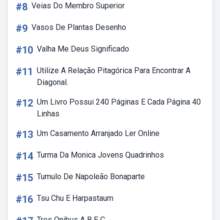
#8
Veias Do Membro Superior
#9
Vasos De Plantas Desenho
#10
Valha Me Deus Significado
#11
Utilize A Relação Pitagórica Para Encontrar A
Diagonal.
#12
Um Livro Possui 240 Páginas E Cada Página 40
Linhas
#13
Um Casamento Arranjado Ler Online
#14
Turma Da Monica Jovens Quadrinhos
#15
Tumulo De Napoleão Bonaparte
#16
Tsu Chu E Harpastaum
Tres Onibus A B E C