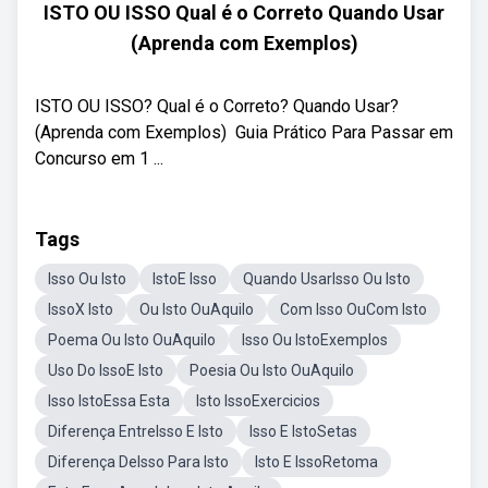
ISTO OU ISSO Qual é o Correto Quando Usar
(Aprenda com Exemplos)
ISTO OU ISSO? Qual é o Correto? Quando Usar?
(Aprenda com Exemplos) ‍ Guia Prático Para Passar em
Concurso em 1 ...
Tags
Isso Ou Isto
IstoE Isso
Quando UsarIsso Ou Isto
IssoX Isto
Ou Isto OuAquilo
Com Isso OuCom Isto
Poema Ou Isto OuAquilo
Isso Ou IstoExemplos
Uso Do IssoE Isto
Poesia Ou Isto OuAquilo
Isso IstoEssa Esta
Isto IssoExercicios
Diferença EntreIsso E Isto
Isso E IstoSetas
Diferença DeIsso Para Isto
Isto E IssoRetoma