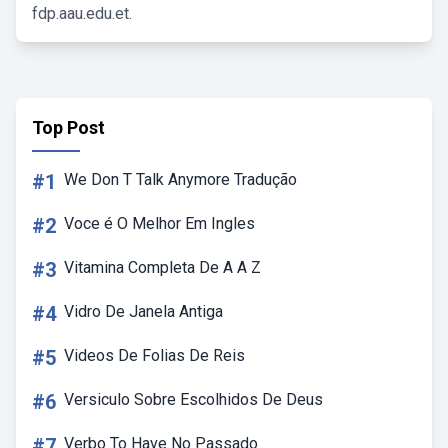
fdp.aau.edu.et.
Top Post
#1
We Don T Talk Anymore Tradução
#2
Voce é O Melhor Em Ingles
#3
Vitamina Completa De A A Z
#4
Vidro De Janela Antiga
#5
Videos De Folias De Reis
#6
Versiculo Sobre Escolhidos De Deus
#7
Verbo To Have No Passado