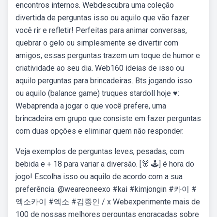
encontros internos. Webdescubra uma coleção
divertida de perguntas isso ou aquilo que vão fazer
você rir e refletir! Perfeitas para animar conversas,
quebrar o gelo ou simplesmente se divertir com
amigos, essas perguntas trazem um toque de humor e
criatividade ao seu dia. Web160 ideias de isso ou
aquilo perguntas para brincadeiras. Bts jogando isso
ou aquilo (balance game) truques stardoll hoje ♥:
Webaprenda a jogar o que você prefere, uma
brincadeira em grupo que consiste em fazer perguntas
com duas opções e eliminar quem não responder.
Veja exemplos de perguntas leves, pesadas, com
bebida e + 18 para variar a diversão. [🐻 🕹] é hora do
jogo! Escolha isso ou aquilo de acordo com a sua
preferência. @weareoneexo #kai #kimjongin #카이 #
엑소카이 #엑소 #김종인 / x Webexperimente mais de
100 de nossas melhores perguntas engraçadas sobre