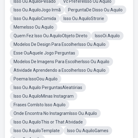
Isso Ou AquiloPesado
Vc PrefereIsso Ou Aquilo
Isso Ou AquiloJogo Irmã
PerguntaDe Disso Ou Aquilo
Isso Ou AquiloComida
Isso Ou AquiloStrorie
MemeIsso Ou Aquilo
Quem Fez Isso Ou AquiloObjeto Direto
IssoOi Aquilo
Modelos De Design Para EscolherIsso Ou Aquilo
Esse OuAquele Jogo Perguntas
Modelos De Imagens Para EscolherIsso Ou Aquilo
Atividade Aprendendo a EscolherIsso Ou Aquilo
Poema IssoOou Aquilo
Isso Ou Aquilo PerguntasAleatórias
Isso Ou AquiloMinas Instagram
Frases ComIsto Isso Aquilo
Onde Encontra No InstagramIsso Ou Aquilo
Isso Ou AquiloThis or That Atvidade
Isso Ou AquiloTemplate
Isso Ou AquiloGames