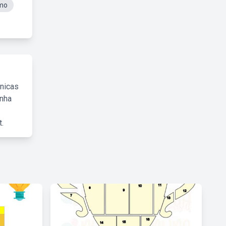
smo
cnicas
inha
.