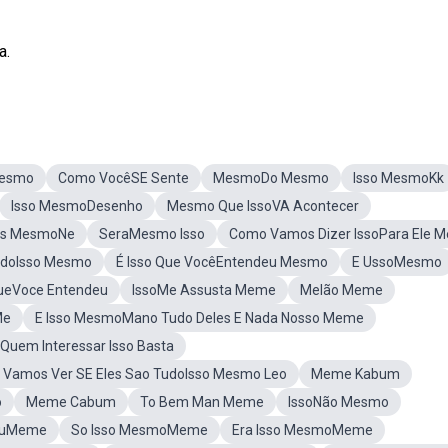
a.
Mesmo
Como VocêSE Sente
MesmoDo Mesmo
Isso MesmoKk
Isso MesmoDesenho
Mesmo Que IssoVA Acontecer
os MesmoNe
SeraMesmo Isso
Como Vamos Dizer IssoPara Ele 
udoIsso Mesmo
É Isso Que VocêEntendeu Mesmo
E UssoMesmo
ueVoce Entendeu
IssoMe Assusta Meme
Melão Meme
Me
E Isso MesmoMano Tudo Deles E Nada Nosso Meme
Quem Interessar Isso Basta
Vamos Ver SE Eles Sao TudoIsso Mesmo Leo
Meme Kabum
o
Meme Cabum
To Bem Man Meme
IssoNão Mesmo
LeuMeme
So Isso MesmoMeme
Era Isso MesmoMeme