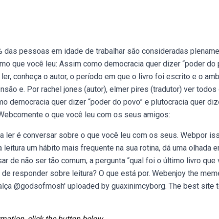
% das pessoas em idade de trabalhar são consideradas plenam
mo que você leu: Assim como democracia quer dizer “poder do 
 ler, conheça o autor, o período em que o livro foi escrito e o am
nsão e. Por rachel jones (autor), elmer pires (tradutor) ver todos
 democracia quer dizer “poder do povo” e plutocracia quer diz
r. Webcomente o que você leu com os seus amigos:
 ler é conversar sobre o que você leu com os seus. Webpor is
a leitura um hábito mais frequente na sua rotina, dá uma olhada 
r de não ser tão comum, a pergunta “qual foi o último livro que
ra de responder sobre leitura? O que está por. Webenjoy the mem
alça @godsofmosh' uploaded by guaxinimcyborg. The best site 
mation, click the button below.