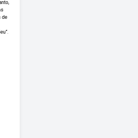
anto,
as
s de
eu”.