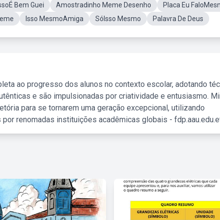
ssoÉ Bem Guei
Amostradinho Meme Desenho
Placa Eu FaloMe
Meme
Isso MesmoAmiga
SóIsso Mesmo
Palavra De Deus
leta ao progresso dos alunos no contexto escolar, adotando té
tênticas e são impulsionadas por criatividade e entusiasmo. M
etória para se tornarem uma geração excepcional, utilizando
 por renomadas instituições acadêmicas globais - fdp.aau.edu.et