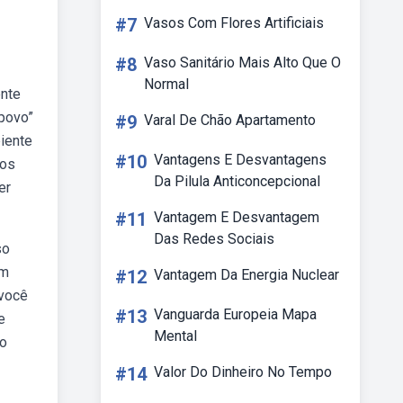
#7
Vasos Com Flores Artificiais
#8
Vaso Sanitário Mais Alto Que O
Normal
ente
povo”
#9
Varal De Chão Apartamento
biente
#10
Vantagens E Desvantagens
 os
Da Pilula Anticoncepcional
er
#11
Vantagem E Desvantagem
Das Redes Sociais
so
em
#12
Vantagem Da Energia Nuclear
 você
#13
Vanguarda Europeia Mapa
e
Mental
to
#14
Valor Do Dinheiro No Tempo