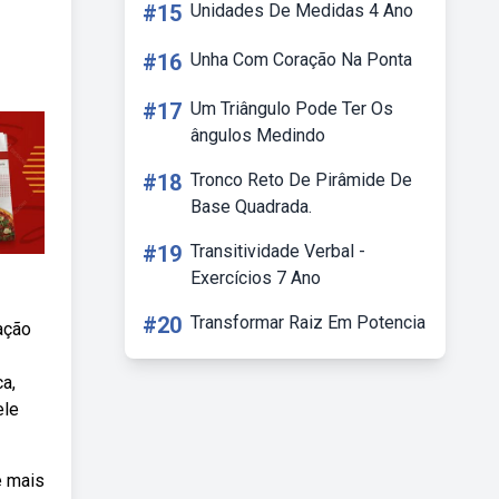
#15
Unidades De Medidas 4 Ano
#16
Unha Com Coração Na Ponta
#17
Um Triângulo Pode Ter Os
ângulos Medindo
#18
Tronco Reto De Pirâmide De
Base Quadrada.
#19
Transitividade Verbal -
Exercícios 7 Ano
#20
Transformar Raiz Em Potencia
ação
a,
ele
e mais