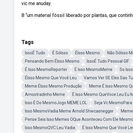
vic me anuday.
B “um material fóssil liberado por plantas, que continh
Tags
IssoÉ Tudo
É SóIsso
ÉIsso Mesmo
Não SóIsso 
Pensando Bem ÉIsso Mesmo
IssoÉ Tudo Pessoal GIF
É Isso MesmoReporter
É Isso MesmoMeme
So Iss
ÉIsso Mesmo Que Você Leu
Vamos Ver SE Eles Sao T
Meme ÉIsso Mesmo Produção
Meme É Isso Mesmo Q
Amostradinho Meme
É Isso Mesmo QueVoce Leu Eu 
Isso É Do MesmoJogo MEME LOL
Seja Vc MesmoPara 
Isso MesmoVadia Meme Arnold Shwcasnegger
Meme 
Pense Seis Isso Memes OQue Aconteceu Com Ele Mesm
Isso MesmoQVC Leu Vadia
É Isso Mesmo Que Você 