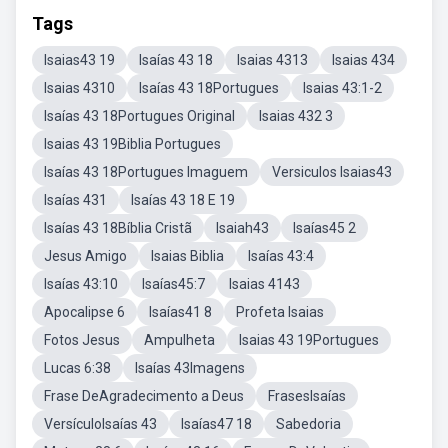
Tags
Isaias43 19
Isaías 43 18
Isaias 4313
Isaias 434
Isaias 4310
Isaías 43 18Portugues
Isaias 43:1-2
Isaías 43 18Portugues Original
Isaias 432 3
Isaias 43 19Biblia Portugues
Isaías 43 18Portugues Imaguem
Versiculos Isaias43
Isaías 431
Isaías 43 18 E 19
Isaías 43 18Bíblia Cristã
Isaiah43
Isaías45 2
Jesus Amigo
Isaias Biblia
Isaías 43:4
Isaías 43:10
Isaías45:7
Isaias 4143
Apocalipse 6
Isaías41 8
Profeta Isaias
Fotos Jesus
Ampulheta
Isaias 43 19Portugues
Lucas 6:38
Isaías 43Imagens
Frase DeAgradecimento a Deus
FrasesIsaías
VersículoIsaías 43
Isaías47 18
Sabedoria