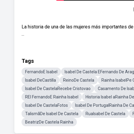
La historia de una de las mujeres más importantes de 
...
Tags
FernandoE Isabel
Isabel De Castela EFernando De Ara
Isabel DeCastilla
ReinoDe Castela
Rainha IsabelPe 
Isabel De CastelaRecebe Cristovao
Casamento De Isab
REI FernandoE Rainha Isabel
Historia Isabel aRainha D
Isabel De CastelaFotos
Isabel De PortugalRainha De Ca
TalismãDe Isabel De Castela
RuaIsabel De Castela
BeatrizDe Castela Rainha