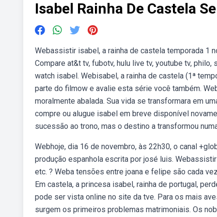
Isabel Rainha De Castela Se
Webassistir isabel, a rainha de castela temporada 1 no 
Compare at&t tv, fubotv, hulu live tv, youtube tv, philo, 
watch isabel. Webisabel, a rainha de castela (1ª temp
parte do filmow e avalie esta série você também. Web
moralmente abalada. Sua vida se transformara em uma 
compre ou alugue isabel em breve disponível novament
sucessão ao trono, mas o destino a transformou numa
Webhoje, dia 16 de novembro, às 22h30, o canal +globo
produção espanhola escrita por josé luis. Webassistir i
etc. ? Weba tensões entre joana e felipe são cada ve
Em castela, a princesa isabel, rainha de portugal, per
pode ser vista online no site da tve. Para os mais a
surgem os primeiros problemas matrimoniais. Os nobr