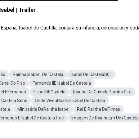
Isabel | Trailer
España, Isabel de Castilla, contará su infancia, coronación y bod
gão
Rainha Isabel1 De Castela
Isabel De CastelaS01
Canal Do Piso
Fernando IIE Isabel De Castela
el EFernando
Filipe IDECastela
Rainha De CastelaPomba Gira
e Castela Serie
Onde ViveuRainha Iszbel De Castela
stela
Minissérie DaRainha Isabel
Rei E Rainha DeFilmes
Fernando E Isabel De CastelaTree
Imagem De RainhaEm Um Castela