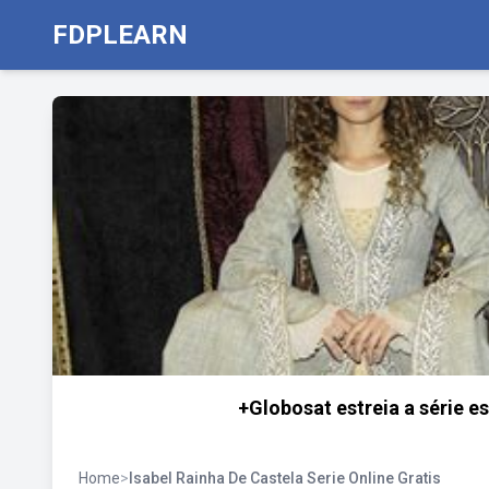
FDPLEARN
+Globosat estreia a série es
Home
>
Isabel Rainha De Castela Serie Online Gratis