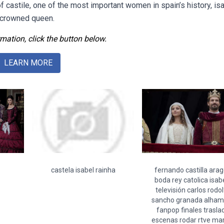
 of castile, one of the most important women in spain’s history, is
g crowned queen.
mation, click the button below.
LEARN MORE
castela isabel rainha
fernando castilla ara
boda rey catolica isab
televisión carlos rodo
sancho granada alham
fanpop finales trasla
escenas rodar rtve ma