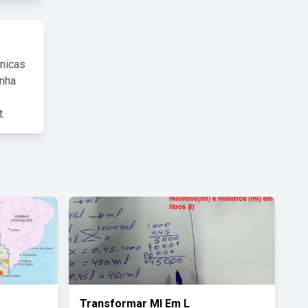
cnicas
inha
.
Transformar Ml Em L