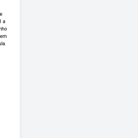
de
1 a
inho
ovem
la.