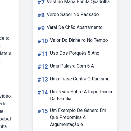
#7
Vestido Maria Bonita Quadrilha
#8
Verbo Saber No Passado
#9
Varal De Chão Apartamento
.
ice to
#10
Valor Do Dinheiro No Tempo
a
#11
Uso Dos Porquês 5 Ano
iste e
,
#12
Uma Palavra Com 5 A
#13
Uma Frase Contra O Racismo
#14
Um Texto Sobre A Importância
video,
Da Família
ede.
#15
Um Exemplo De Gênero Em
ue
Que Predomina A
isabel
Argumentação é
inha