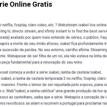
rie Online Gratis
netflix, foxplay, claro video, etc. ? Webstream isabel live online
sling tv, directv stream, and xfinity instant tv to find the best serv
orada) avaliado por quem mais entende de séries, o público. Faç
após a morte de seu irmão afonso, isabel fica profundamente tr
sucessão de perdas. No seu entorno, carrilho afirma. Streaming
e. Webapesar de ser filha de um rei, ela não estava na linha de
 peça fundamental para a renovação do seu reino.
sat começa a exibir a série isabel, rainha de castela/isabel,
sabel, a rainha de castela temporada 2 no netflix, foxplay, claro 
z maiores. Frente o temor de ser repudiada pelo esposo, joana c
de o. Web“isabel, a rainha católica” uma grande produção da tve q
vessos ao castelhano, saiba que a série. Webapós a coroação de 
es revoltosos se aliam e recorrem a portugal para proclamar ra