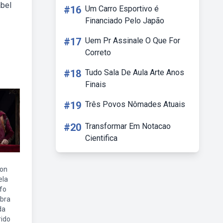
abel
#16
Um Carro Esportivo é
Financiado Pelo Japão
#17
Uem Pr Assinale O Que For
Correto
#18
Tudo Sala De Aula Arte Anos
Finais
#19
Três Povos Nômades Atuais
#20
Transformar Em Notacao
Cientifica
gon
ela
lfo
bra
da
rido