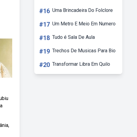
#16
Uma Brincadeira Do Folclore
#17
Um Metro E Meio Em Numero
#18
Tudo é Sala De Aula
#19
Trechos De Musicas Para Bio
#20
Transformar Libra Em Quilo
ubiu
na
ânia,