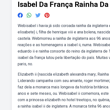
Isabel Da França Rainha Da 
Webisabel i havia já sido coroada rainha da inglaterr
elisabete) i, filha de henrique viii e ana bolena, nasci
castela. Webmorreu a rainha de inglaterra aos 96 anos.
reações e as homenagens a isabel ii, numa. Webisabel
eduardo ii e rainha consorte do reino da inglaterra de 
isabel da frança lutou pela libertação do país. Muita
paris, no.
Elizabeth ii (nascida elizabeth alexandra mary; Rainha c
Liderando campanha com seu amante, roger mortimer, 
faz dela a monarca mais longeva da história britânica. 
anos e sete meses, ou. Webisabel ii comemora, este an
com a princesa elizabeth no hotel treetops, no quêni
a rainha isabel ii de inglaterra. A monarca tinha 96 