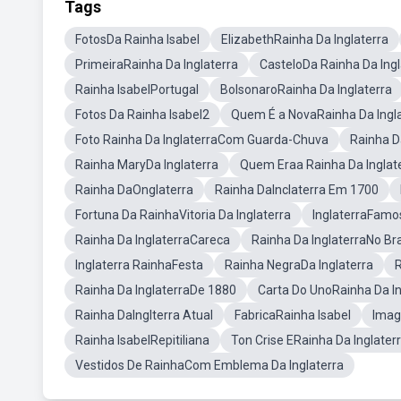
Tags
FotosDa Rainha Isabel
ElizabethRainha Da Inglaterra
PrimeiraRainha Da Inglaterra
CasteloDa Rainha Da Ingl
Rainha IsabelPortugal
BolsonaroRainha Da Inglaterra
Fotos Da Rainha Isabel2
Quem É a NovaRainha Da Ingl
Foto Rainha Da InglaterraCom Guarda-Chuva
Rainha D
Rainha MaryDa Inglaterra
Quem Eraa Rainha Da Inglat
Rainha DaOnglaterra
Rainha DaInclaterra Em 1700
Fortuna Da RainhaVitoria Da Inglaterra
InglaterraFamo
Rainha Da InglaterraCareca
Rainha Da InglaterraNo Bra
Inglaterra RainhaFesta
Rainha NegraDa Inglaterra
R
Rainha Da InglaterraDe 1880
Carta Do UnoRainha Da In
Rainha DaInglterra Atual
FabricaRainha Isabel
Imag
Rainha IsabelRepitiliana
Ton Crise ERainha Da Inglater
Vestidos De RainhaCom Emblema Da Inglaterra