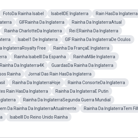
FotoDa Rainha Isabel
IsabelIDE Inglaterra
Rain HasDa Inglaterra
aterra
GIFRainha Da Inglaterra
Rainha Da InglaterraAtual
Rainha CharlotteDa Inglaterra
Rei ERainha Da Inglaterra
aterra
Isabel1 De Inglaterra
GIF Rainha Da InglaterraDe Oculos
a InglaterraRoyalty Free
Rainha Da FrançaE Inglaterra
erra
Rainha IsabelII Da Espanha
RainhaMãe Inglaterra
Rainha Da Inglaterra4K
GuardasDa Rainha Da Inglaterra
sos Rainha
Jornal Das Rain HasDa Inglaterra
sil
Rainha Da InglaterraHoje
Rainha ConsorteDa Inglaterra
es Rain HasDa Inglaterra
Rainha Da InglaterraE Putin
glaterra
Rainha Da InglaterraSegunda Guerra Mundial
em Da Rainha Da InglaterraAtualmente
Rainha Da InglaterraTem Fi
ra
IsabelII Do Reino Unido Rainha