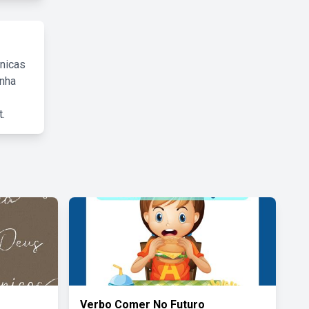
cnicas
inha
.
Verbo Comer No Futuro