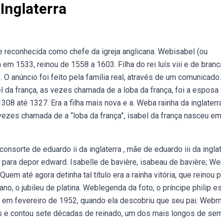
Inglaterra
a e reconhecida como chefe da igreja anglicana. Webisabel (ou
da em 1533, reinou de 1558 a 1603. Filha do rei luís viii e de bran
 O anúncio foi feito pela família real, através de um comunicado
 da frança, as vezes chamada de a loba da frança, foi a esposa 
1308 até 1327. Era a filha mais nova e a. Weba rainha da inglaterr
s vezes chamada de a “loba da frança”, isabel da frança nasceu e
onsorte de eduardo ii da inglaterra , mãe de eduardo iii da inglat
para depor edward. Isabelle de bavière, isabeau de bavière; W
Quem até agora detinha tal título era a rainha vitória, que reinou 
o, o jubileu de platina. Weblegenda da foto, o príncipe philip e
a, em fevereiro de 1952, quando ela descobriu que seu pai. Web
anos e contou sete décadas de reinado, um dos mais longos de se