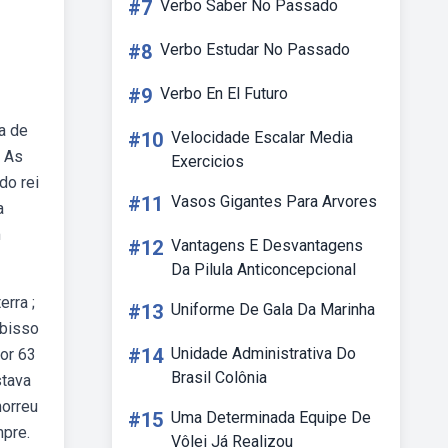
#7
Verbo Saber No Passado
#8
Verbo Estudar No Passado
#9
Verbo En El Futuro
ca de
#10
Velocidade Escalar Media
. As
Exercicios
do rei
#11
Vasos Gigantes Para Arvores
a
m
#12
Vantagens E Desvantagens
Da Pilula Anticoncepcional
erra ;
#13
Uniforme De Gala Da Marinha
ebisso
#14
Unidade Administrativa Do
por 63
Brasil Colônia
stava
morreu
#15
Uma Determinada Equipe De
mpre.
Vôlei Já Realizou