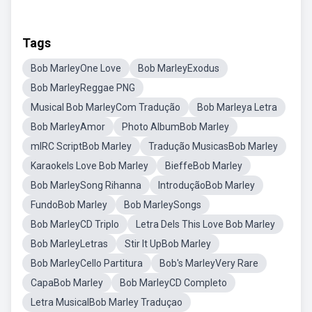
Tags
Bob MarleyOne Love
Bob MarleyExodus
Bob MarleyReggae PNG
Musical Bob MarleyCom Tradução
Bob Marleya Letra
Bob MarleyAmor
Photo AlbumBob Marley
mIRC ScriptBob Marley
Tradução MusicasBob Marley
KaraokeIs Love Bob Marley
BieffeBob Marley
Bob MarleySong Rihanna
IntroduçãoBob Marley
FundoBob Marley
Bob MarleySongs
Bob MarleyCD Triplo
Letra DeIs This Love Bob Marley
Bob MarleyLetras
Stir It UpBob Marley
Bob MarleyCello Partitura
Bob's MarleyVery Rare
CapaBob Marley
Bob MarleyCD Completo
Letra MusicalBob Marley Traduçao